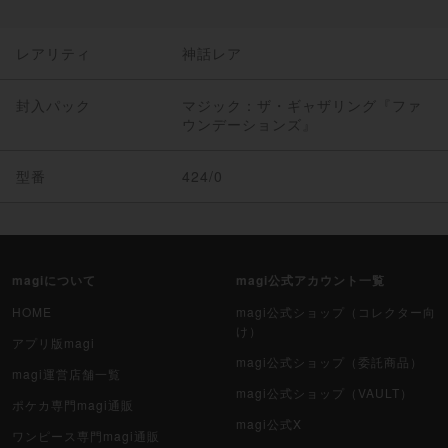
レアリティ
神話レア
封入パック
マジック：ザ・ギャザリング『ファ
ウンデーションズ』
型番
424/0
magiについて
magi公式アカウント一覧
HOME
magi公式ショップ（コレクター向
け）
アプリ版magi
magi公式ショップ（委託商品）
magi運営店舗一覧
magi公式ショップ（VAULT）
ポケカ専門magi通販
magi公式X
ワンピース専門magi通販