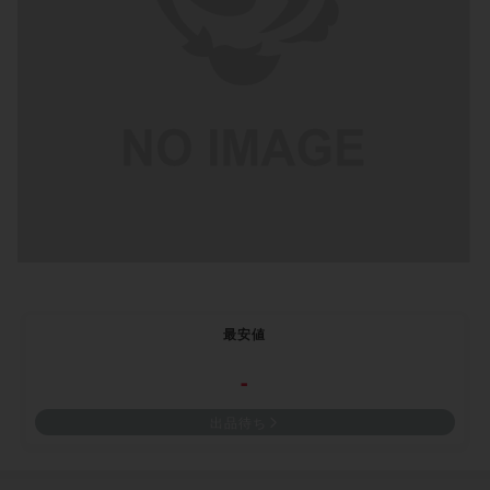
最安値
-
出品待ち