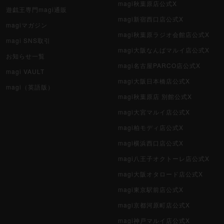
magi秋葉原店公式X
遊戯王専門magi通販
magi新宿西口店公式X
magiマガジン
magi秋葉原ラジオ会館店公式X
magi SNS取引
magi大阪なんばマルイ店公式X
お知らせ一覧
magi名古屋PARCO店公式X
magi VAULT
magi大阪日本橋店公式X
magi（英語版）
magi秋葉原店 別館公式X
magi大宮マルイ店公式X
magi柏モディ店公式X
magi横浜西口店公式X
magi八王子オクトーレ店公式X
magi大阪オタロード店公式X
magi東京駅前店公式X
magi京都河原町店公式X
magi神戸マルイ店公式X