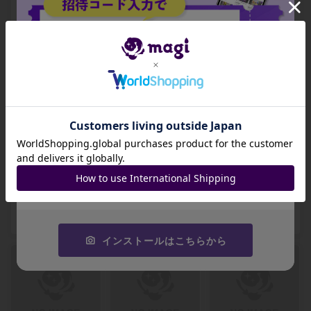
場 レア 386/0
レア 394/0
たから レア 398/0
-
-
-
出品数 0
出品数 0
出品数 0
招待コード
JA9XS8
【ARS10+】エル
【ARS10+】狡猾
【ARS10+】整炎
フの刃、ラスリル
な侵入者、魁渡 神
師、チャンドラ 神
コピーする
レア 410/0
話レア 418/0
話レア 420/0
-
-
-
出品数 0
出品数 0
出品数 0
インストールはこちらから