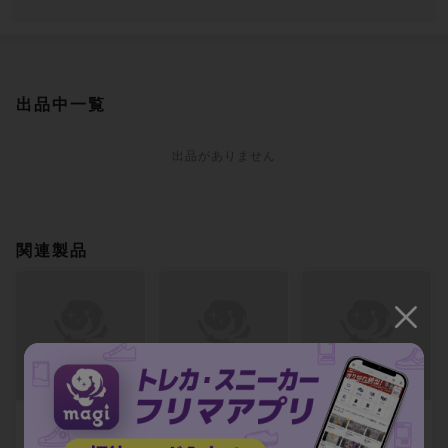
出品中一覧
出品がありません
関連製品
【ARS10+】ファ
【ARS10+】焦が
【ARS10+】溌剌
イレクシアの闘技
し切りのゴブリン
とした探検家、お