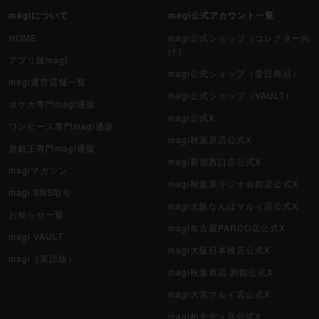
magiについて
magi公式アカウント一覧
HOME
magi公式ショップ（コレクター向
け）
アプリ版magi
magi公式ショップ（委託商品）
magi運営店舗一覧
magi公式ショップ（VAULT）
ポケカ専門magi通販
magi公式X
ワンピース専門magi通販
magi秋葉原店公式X
遊戯王専門magi通販
magi新宿西口店公式X
magiマガジン
magi秋葉原ラジオ会館店公式X
magi SNS取引
magi大阪なんばマルイ店公式X
お知らせ一覧
magi名古屋PARCO店公式X
magi VAULT
magi大阪日本橋店公式X
magi（英語版）
magi秋葉原店 別館公式X
magi大宮マルイ店公式X
magi柏モディ店公式X