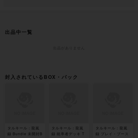
出品中一覧
出品がありません
封入されているBOX・パック
タルキール：龍嵐
タルキール：龍嵐
タルキール：龍嵐
録 Bundle 未開封B
録 統率者デッキ T
録 プレイ・ブース