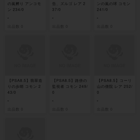
の嵐孵り アンコモ
告、ズルゴ レア 2
ンの嵐の球 コモン
ン 234/0
37/0
241/0
-
-
-
出品数 0
出品数 0
出品数 0
【PSA8.5】翡翠造
【PSA8.5】路傍の
【PSA8.5】コーリ
りの歩哨 コモン 2
監視者 コモン 249/
山の僧院 レア 252/
43/0
0
0
-
-
-
出品数 0
出品数 0
出品数 0