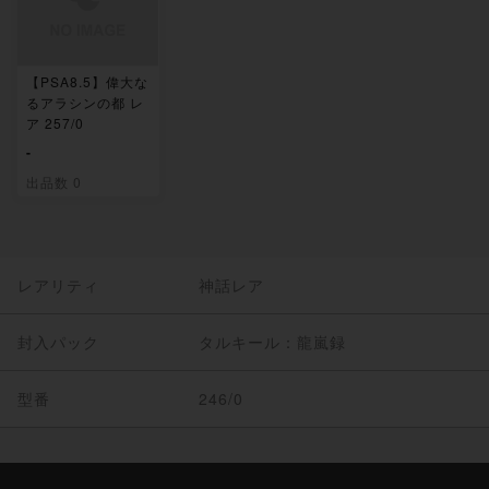
【PSA8.5】偉大な
るアラシンの都 レ
ア 257/0
-
出品数 0
レアリティ
神話レア
封入パック
タルキール：龍嵐録
型番
246/0