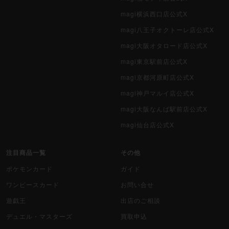
magi横浜西口店公式X
magi八王子オクトーレ店公式X
magi大阪オタロード店公式X
magi東京駅前店公式X
magi京都河原町店公式X
magi神戸マルイ店公式X
magi大阪なんば駅前店公式X
magi仙台店公式X
注目商品一覧
その他
ポケモンカード
ガイド
ワンピースカード
お問い合せ
遊戯王
出店のご相談
デュエル・マスターズ
買取申込