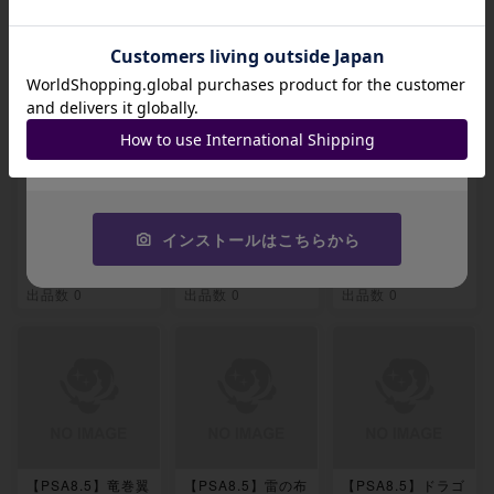
関連製品
招待コード
JA9XS8
コピーする
【PSA8.5】忠誠な
【PSA8.5】ティム
【PSA8.5】ティム
る継承者 アンコモ
ールの戦告者 レア
ールの栗毛獣 コモ
ン 227/0
228/0
ン 229/0
インストールはこちらから
-
-
-
出品数 0
出品数 0
出品数 0
【PSA8.5】竜巻翼
【PSA8.5】雷の布
【PSA8.5】ドラゴ