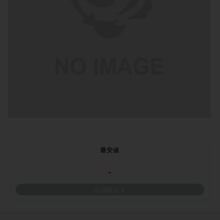
最安値
-
出品待ち