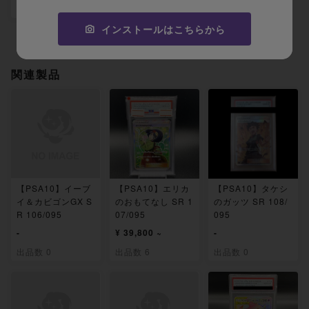
出品数 0
インストールはこちらから
関連製品
【PSA10】イーブ
【PSA10】エリカ
【PSA10】タケシ
イ＆カビゴンGX S
のおもてなし SR 1
のガッツ SR 108/
R 106/095
07/095
095
-
¥ 39,800 ~
-
出品数 0
出品数 6
出品数 0