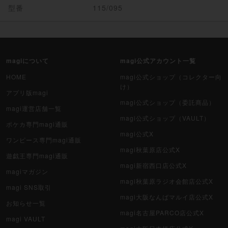
型番
115/095
magiについて
magi公式アカウント一覧
HOME
magi公式ショップ（コレクター向
け）
アプリ版magi
magi公式ショップ（委託商品）
magi運営店舗一覧
magi公式ショップ（VAULT）
ポケカ専門magi通販
magi公式X
ワンピース専門magi通販
magi秋葉原店公式X
遊戯王専門magi通販
magi新宿西口店公式X
magiマガジン
magi秋葉原ラジオ会館店公式X
magi SNS取引
magi大阪なんばマルイ店公式X
お知らせ一覧
magi名古屋PARCO店公式X
magi VAULT