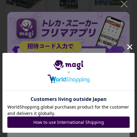
タッグボルト 未開
タッグボルト 未開
拡張パック タッグ
封BOX
封パック
ボルト ポケモンセ
ンター限定セット
未開封BOX
-
-
-
出品数 0
出品数 0
出品数 0
招待コード
拡張パック「タッ
グボルト」発売記
JA9XS8
念 イオン限定スペ
シャルパック 未開
コピーする
封BOX
-