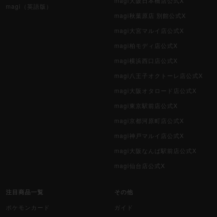
magi大阪日本橋店公式X
magi（英語版）
magi秋葉原店 別館公式X
magi大宮マルイ店公式X
magi柏モディ店公式X
magi横浜西口店公式X
magi八王子オクトーレ店公式X
magi大阪オタロード店公式X
magi東京駅前店公式X
magi京都河原町店公式X
magi神戸マルイ店公式X
magi大阪なんば駅前店公式X
magi仙台店公式X
注目商品一覧
その他
ポケモンカード
ガイド