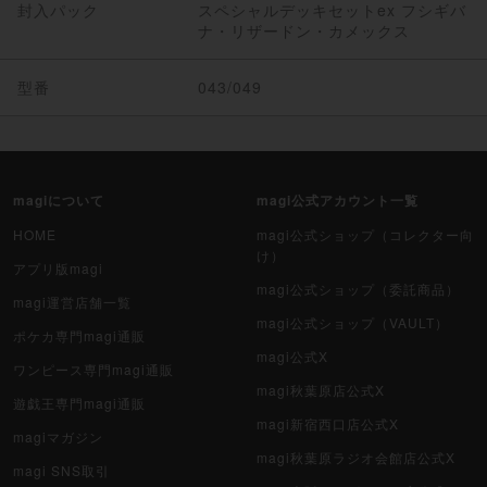
封入パック
スペシャルデッキセットex フシギバ
ナ・リザードン・カメックス
型番
043/049
magiについて
magi公式アカウント一覧
HOME
magi公式ショップ（コレクター向
け）
アプリ版magi
magi公式ショップ（委託商品）
magi運営店舗一覧
magi公式ショップ（VAULT）
ポケカ専門magi通販
magi公式X
ワンピース専門magi通販
magi秋葉原店公式X
遊戯王専門magi通販
magi新宿西口店公式X
magiマガジン
magi秋葉原ラジオ会館店公式X
magi SNS取引