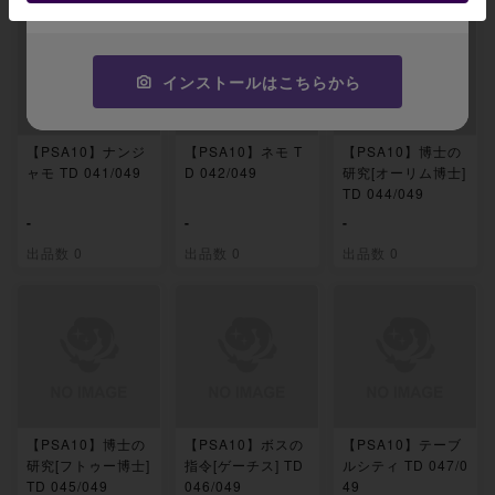
インストールはこちらから
【PSA10】ナンジ
【PSA10】ネモ T
【PSA10】博士の
ャモ TD 041/049
D 042/049
研究[オーリム博士]
TD 044/049
-
-
-
出品数 0
出品数 0
出品数 0
【PSA10】博士の
【PSA10】ボスの
【PSA10】テーブ
研究[フトゥー博士]
指令[ゲーチス] TD
ルシティ TD 047/0
TD 045/049
046/049
49