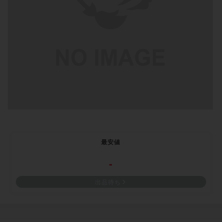
最安値
-
出品待ち