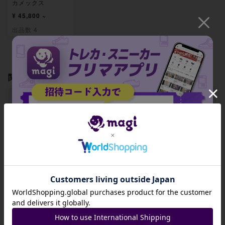
カメックス
¥ 45,800 ~
出品数 4
関連製品
【PSA10】サワロ
【PSA10】シロナ
【PSA10】ナタネ
TD 038/049
の覇気 TD 039/04
の活気 TD 040/04
招待コード
9
9
-
-
-
JA9XS8
出品数 0
出品数 0
出品数 0
コピーする