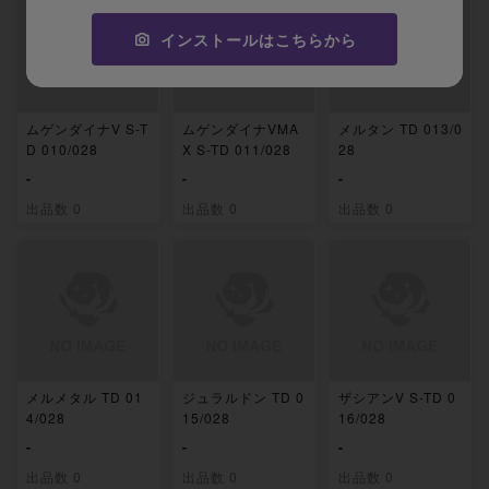
インストールはこちらから
ムゲンダイナV S-T
ムゲンダイナVMA
メルタン TD 013/0
D 010/028
X S-TD 011/028
28
-
-
-
出品数 0
出品数 0
出品数 0
メルメタル TD 01
ジュラルドン TD 0
ザシアンV S-TD 0
4/028
15/028
16/028
-
-
-
出品数 0
出品数 0
出品数 0