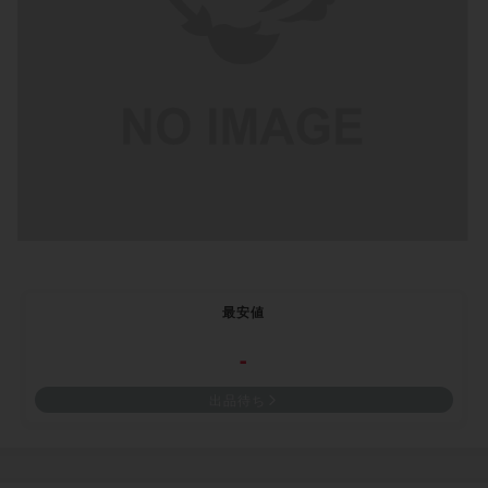
最安値
-
出品待ち