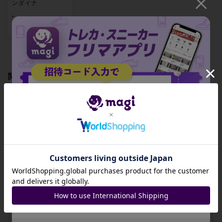
ンダイナ
-
出品数 2
関連製品
招待コード
クスネ TD 007/02
フォクスライ TD 0
モルペコ TD 009/0
8
08/028
28
JA9XS8
-
¥ 105 ~
-
出品数 0
出品数 1
出品数 0
コピーする