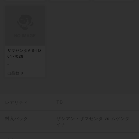
ザマゼンタV S-TD
017/028
-
出品数 0
レアリティ
TD
封入パック
ザシアン・ザマゼンタ vs ムゲンダ
イナ