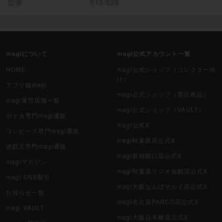
型番
012/028
magiについて
magi公式アカウント一覧
HOME
magi公式ショップ（コレクター向
け）
アプリ版magi
magi公式ショップ（委託商品）
magi運営店舗一覧
magi公式ショップ（VAULT）
ポケカ専門magi通販
magi公式X
ワンピース専門magi通販
magi秋葉原店公式X
遊戯王専門magi通販
magi新宿西口店公式X
magiマガジン
magi秋葉原ラジオ会館店公式X
magi SNS取引
magi大阪なんばマルイ店公式X
お知らせ一覧
magi名古屋PARCO店公式X
magi VAULT
magi大阪日本橋店公式X