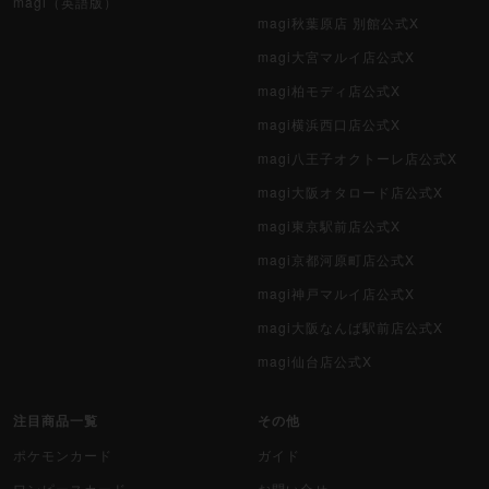
magi（英語版）
magi秋葉原店 別館公式X
magi大宮マルイ店公式X
magi柏モディ店公式X
magi横浜西口店公式X
magi八王子オクトーレ店公式X
magi大阪オタロード店公式X
magi東京駅前店公式X
magi京都河原町店公式X
magi神戸マルイ店公式X
magi大阪なんば駅前店公式X
magi仙台店公式X
注目商品一覧
その他
ポケモンカード
ガイド
ワンピースカード
お問い合せ