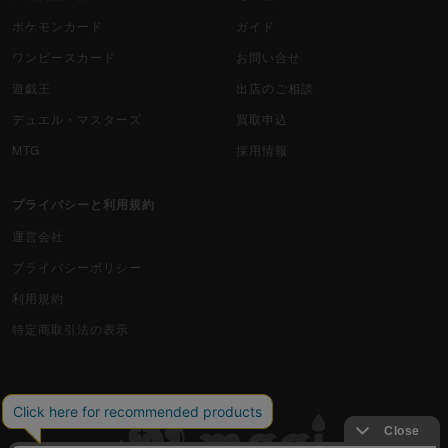
ポケモンカード
ガイド
ワンピースカード
お問い合せ
遊戯王
出店のご相談
デュエル・マスターズ
買取申込
MTG
採用情報
プライバシーと利用規約
運営会社
プライバシーポリシー
利用規約
特定商取引法の表示