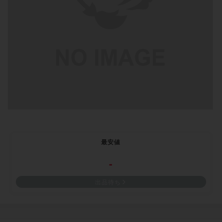
最安値
-
出品待ち