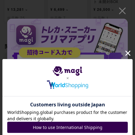
ト 未開封BOX
¥ 13,281 ~
¥ 6,499 ~
¥ 26,500 ~
出品数 25
出品数 7
出品数 1
関連製品
【BGS8】メガルカ
【BGS8】メガアブ
【BGS8】メガクチ
リオex SR 078/06
ソルex SR 079/06
ートex SR 080/06
招待コード
3
3
3
-
-
-
JA9XS8
出品数 0
出品数 0
出品数 0
コピーする