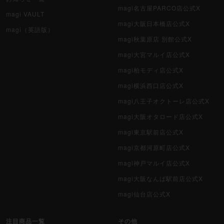
magi名古屋PARCO店公式X
magi VAULT
magi大阪日本橋店公式X
magi（英語版）
magi秋葉原店 別館公式X
magi大宮マルイ店公式X
magi柏モディ店公式X
magi横浜西口店公式X
magi八王子オクトーレ店公式X
magi大阪オタロード店公式X
magi東京駅前店公式X
magi京都河原町店公式X
magi神戸マルイ店公式X
magi大阪なんば駅前店公式X
magi仙台店公式X
注目商品一覧
その他