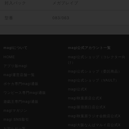
封入パック
メガブレイブ
型番
083/063
magiについて
magi公式アカウント一覧
HOME
magi公式ショップ（コレクター向
け）
アプリ版magi
magi公式ショップ（委託商品）
magi運営店舗一覧
magi公式ショップ（VAULT）
ポケカ専門magi通販
magi公式X
ワンピース専門magi通販
magi秋葉原店公式X
遊戯王専門magi通販
magi新宿西口店公式X
magiマガジン
magi秋葉原ラジオ会館店公式X
magi SNS取引
magi大阪なんばマルイ店公式X
お知らせ一覧