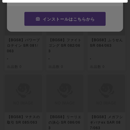
インストールはこちらから
【BGS8】パワープ
【BGS8】ファイト
【BGS8】ふうせん
ロテイン SR 081/
ゴング SR 082/06
SR 084/063
063
3
-
-
-
出品数 0
出品数 0
出品数 0
【BGS8】マチスの
【BGS8】リーリエ
【BGS8】メガフシ
取引 SR 085/063
の決心 SR 086/06
ギバナex SAR 08
3
7/063