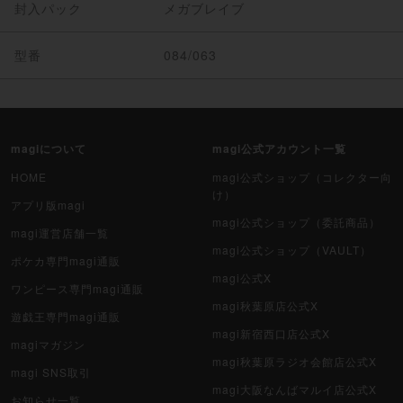
封入パック
メガブレイブ
型番
084/063
magiについて
magi公式アカウント一覧
HOME
magi公式ショップ（コレクター向
け）
アプリ版magi
magi公式ショップ（委託商品）
magi運営店舗一覧
magi公式ショップ（VAULT）
ポケカ専門magi通販
magi公式X
ワンピース専門magi通販
magi秋葉原店公式X
遊戯王専門magi通販
magi新宿西口店公式X
magiマガジン
magi秋葉原ラジオ会館店公式X
magi SNS取引
magi大阪なんばマルイ店公式X
お知らせ一覧