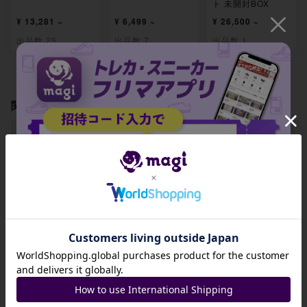
ト 未開封BOX
¥ 13,281 ~
¥ 6,499 ~
¥ 26,500 ~
出品数 25
出品数 7
出品数 1
関連製品
【ARS10+】メガ
【ARS10+】メガ
【ARS10+】パワ
アブソルex SR 07
クチートex SR 08
ープロテイン SR 0
招待コード
9/063
0/063
81/063
-
-
-
JA9XS8
出品数 0
出品数 0
出品数 0
コピーする