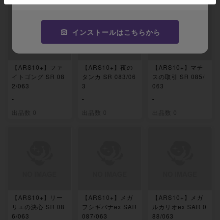
インストールはこちらから
【ARS10+】ファ
【ARS10+】夜の
【ARS10+】マチ
イトゴング SR 08
タンカ SR 083/06
スの取引 SR 085/
2/063
3
063
-
-
-
出品数 0
出品数 0
出品数 0
【ARS10+】リー
【ARS10+】メガ
【ARS10+】メガ
リエの決心 SR 08
フシギバナex SAR
ルカリオex SAR 0
6/063
087/063
88/063