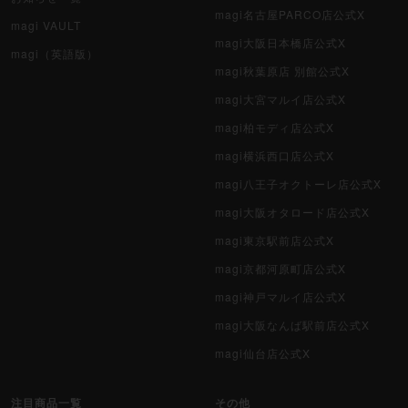
magi名古屋PARCO店公式X
magi VAULT
magi大阪日本橋店公式X
magi（英語版）
magi秋葉原店 別館公式X
magi大宮マルイ店公式X
magi柏モディ店公式X
magi横浜西口店公式X
magi八王子オクトーレ店公式X
magi大阪オタロード店公式X
magi東京駅前店公式X
magi京都河原町店公式X
magi神戸マルイ店公式X
magi大阪なんば駅前店公式X
magi仙台店公式X
注目商品一覧
その他