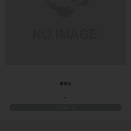
最安値
-
出品待ち