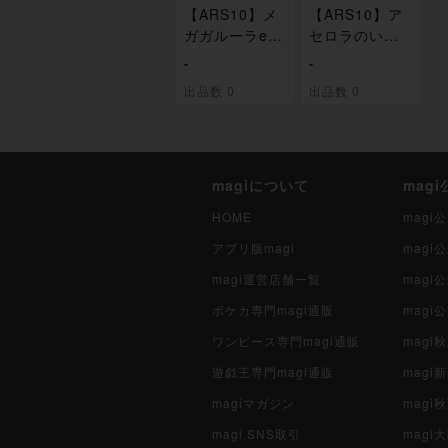
【ARS10】メ
【ARS10】ア
ガガルーラex
セロラのいた
SAR 089/063
ずら SAR 09
-
-
0/063
出品数 0
出品数 0
magiについて
mag
HOME
mag
アプリ版magi
mag
magi運営店舗一覧
magi
ポケカ専門magi通販
magi
ワンピース専門magi通販
magi
遊戯王専門magi通販
magi
magiマガジン
mag
magi SNS取引
mag