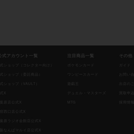
i公式アカウント一覧
注目商品一覧
その他
i公式ショップ（コレクター向け）
ポケモンカード
ガイド
i公式ショップ（委託商品）
ワンピースカード
お問い
公式ショップ（VAULT）
遊戯王
出店の
公式X
デュエル・マスターズ
買取申
秋葉原店公式X
MTG
採用情
新宿西口店公式X
i秋葉原ラジオ会館店公式X
i大阪なんばマルイ店公式X