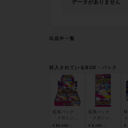
データがありません
出品中一覧
封入されているBOX・パック
拡張パック
拡張パック
M
「メガシンフ
「メガシンフ
ッ
ォニア」 未開
ォニア」 未開
フ
¥ 80,000 ~
¥ 6,100 ~
¥ 