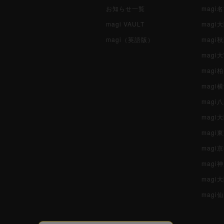
お知らせ一覧
magi
magi VAULT
magi
magi（英語版）
magi
magi
magi
magi
mag
mag
magi
magi
magi
mag
magi