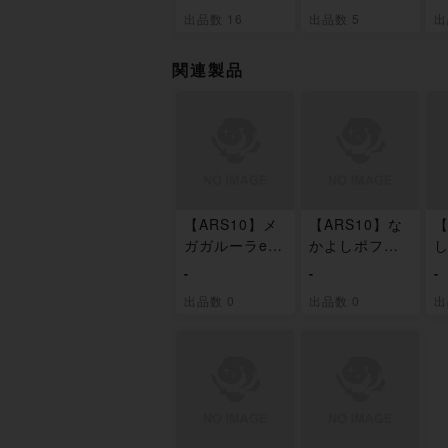
封BOX
封パック
出品数 16
出品数 5
出
セ
B
関連製品
【ARS10】メ
【ARS10】な
【
ガガルーラex
かよしポフィ
し
SR 080/063
ン SR 081/06
0
-
-
-
3
出品数 0
出品数 0
出