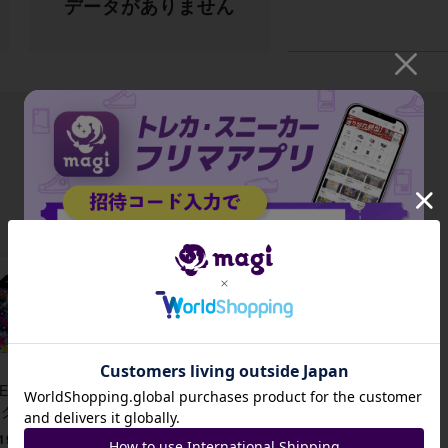
データがありません
出品がありません
招待コード
EGA 拡張パ
ク メガシン
JA9XS8
ォニア ポケ
19,691 ~