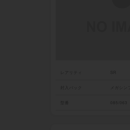
レアリティ
SR
封入パック
メガシン
型番
085/063