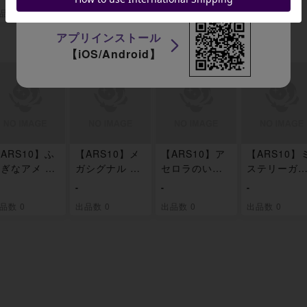
モンセンター
品数 3
ット 未開封
OX
アプリインストール
【iOS/Android】
ARS10】ふ
【ARS10】メ
【ARS10】ア
【ARS10】
ぎなアメ SR
ガシグナル SR
セロラのいた
ステリーガ
82/063
083/063
ずら SR 084/0
デン SR 086
-
-
-
63
63
品数 0
出品数 0
出品数 0
出品数 0