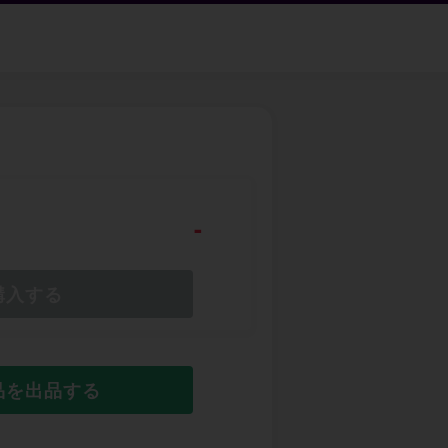
-
購入する
品を出品する