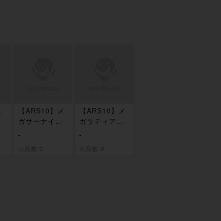
ミ
【ARS10】メ
【ARS10】メ
ー
ガサーナイトe
ガラティアスe
/0
x SAR 087/06
x SAR 088/06
-
-
3
3
出品数 0
出品数 0