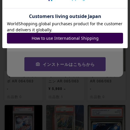
招待コード
関連製品
JA9XS8
コピーする
インストールはこちらから
【PSA10】ツボツ
【PSA10】テッカ
【PSA10】シシコ
ボ AR 064/063
ニン AR 065/063
AR 066/063
-
¥ 5,980 ~
-
出品数 0
出品数 1
出品数 0