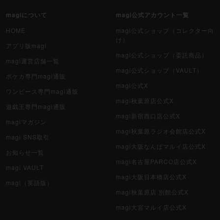
magiについて
magi公式アカウント一覧
HOME
magi公式ショップ（コレクター向
け）
アプリ版magi
magi公式ショップ（委託商品）
magi運営店舗一覧
magi公式ショップ（VAULT）
ポケカ専門magi通販
magi公式X
ワンピース専門magi通販
magi秋葉原店公式X
遊戯王専門magi通販
magi新宿西口店公式X
magiマガジン
magi秋葉原ラジオ会館店公式X
magi SNS取引
magi大阪なんばマルイ店公式X
お知らせ一覧
magi名古屋PARCO店公式X
magi VAULT
magi大阪日本橋店公式X
magi（英語版）
magi秋葉原店 別館公式X
magi大宮マルイ店公式X