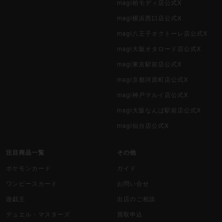
magi柏モディ店公式X
magi横浜西口店公式X
magi八王子オクトーレ店公式X
magi大阪オタロード店公式X
magi東京駅前店公式X
magi京都河原町店公式X
magi神戸マルイ店公式X
magi大阪なんば駅前店公式X
magi仙台店公式X
注目商品一覧
その他
ポケモンカード
ガイド
ワンピースカード
お問い合せ
遊戯王
出店のご相談
デュエル・マスターズ
買取申込