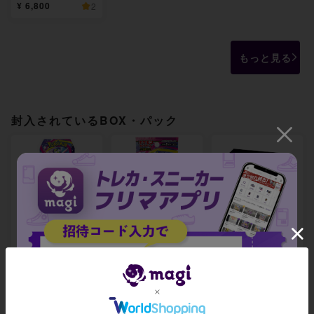
¥ 6,800
2
もっと見る
封入されているBOX・パック
拡張パック「メガ
拡張パック「メガ
MEGA 拡張パック
シンフォニア」 未
シンフォニア」 未
メガシンフォニア
開封BOX
開封パック
ポケモンセンター
セット 未開封BOX
¥ 11,000 ~
¥ 6,100 ~
¥ 19,691 ~
出品数 17
出品数 5
出品数 3