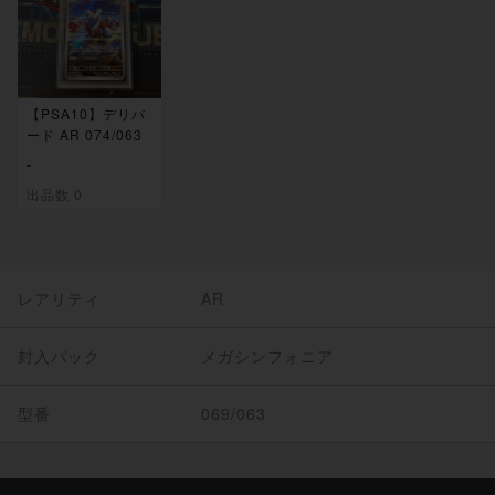
【PSA10】デリバ
ード AR 074/063
-
出品数 0
レアリティ
AR
封入パック
メガシンフォニア
型番
069/063