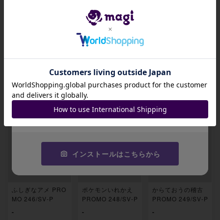
ュウ 未開封 PROM
ュウ 未開封 PROM
ュウ 未開封 PROM
O 261/SV-P 1枚
O 261/SV-P 1枚
O 261/SV-P 1枚
¥ 14,800
¥ 14,800
¥ 14,800
1
もっと見る
招待コード
JA9XS8
関連製品
コピーする
インストールはこちらから
ふしぎなアメ PRO
ポケモンいれかえ
からておうの稽古
MO 246/SV-P
PROMO 248/SV-P
PROMO 249/SV-P
-
-
-