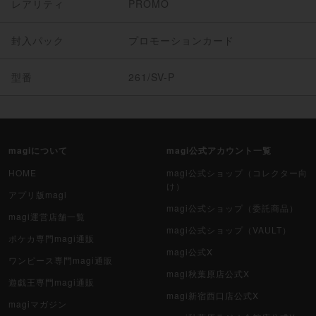
レアリティ
PROMO
封入パック
プロモーションカード
型番
261/SV-P
magiについて
magi公式アカウント一覧
HOME
magi公式ショップ（コレクター向
け）
アプリ版magi
magi公式ショップ（委託商品）
magi運営店舗一覧
magi公式ショップ（VAULT）
ポケカ専門magi通販
magi公式X
ワンピース専門magi通販
magi秋葉原店公式X
遊戯王専門magi通販
magi新宿西口店公式X
magiマガジン