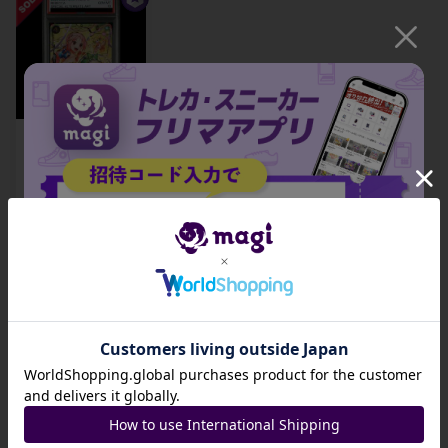
【PSA10】レベッ
カ(パラレル)(PRB
2) SP OP05-091
1枚
¥ 29,500
1
もっと見る
招待コード
関連製品
JA9XS8
コピーする