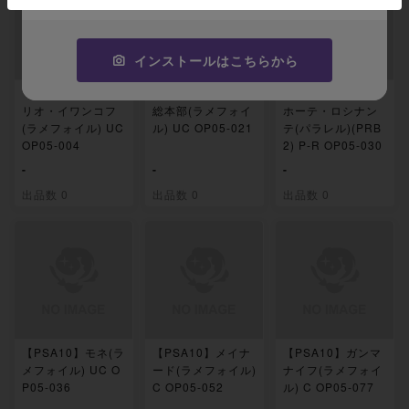
インストールはこちらから
【PSA10】エンポ
【PSA10】革命軍
【PSA10】ドンキ
リオ・イワンコフ
総本部(ラメフォイ
ホーテ・ロシナン
(ラメフォイル) UC
ル) UC OP05-021
テ(パラレル)(PRB
OP05-004
2) P-R OP05-030
-
-
-
出品数 0
出品数 0
出品数 0
【PSA10】モネ(ラ
【PSA10】メイナ
【PSA10】ガンマ
メフォイル) UC O
ード(ラメフォイル)
ナイフ(ラメフォイ
P05-036
C OP05-052
ル) C OP05-077