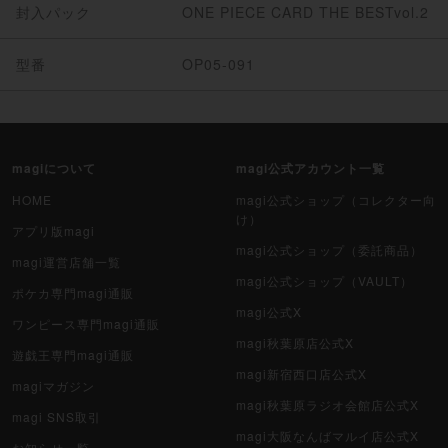
封入パック
ONE PIECE CARD THE BESTvol.2
型番
OP05-091
magiについて
magi公式アカウント一覧
HOME
magi公式ショップ（コレクター向
け）
アプリ版magi
magi公式ショップ（委託商品）
magi運営店舗一覧
magi公式ショップ（VAULT）
ポケカ専門magi通販
magi公式X
ワンピース専門magi通販
magi秋葉原店公式X
遊戯王専門magi通販
magi新宿西口店公式X
magiマガジン
magi秋葉原ラジオ会館店公式X
magi SNS取引
magi大阪なんばマルイ店公式X
お知らせ一覧