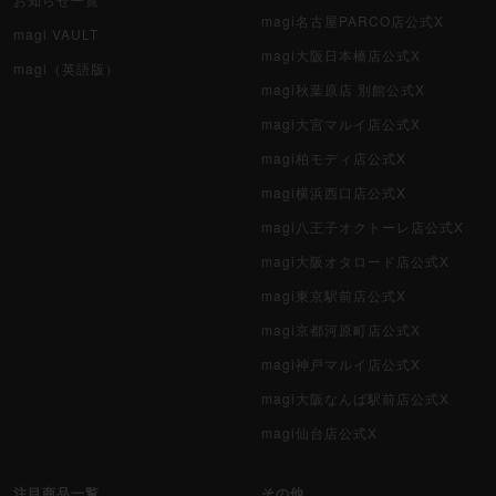
magi名古屋PARCO店公式X
magi VAULT
magi大阪日本橋店公式X
magi（英語版）
magi秋葉原店 別館公式X
magi大宮マルイ店公式X
magi柏モディ店公式X
magi横浜西口店公式X
magi八王子オクトーレ店公式X
magi大阪オタロード店公式X
magi東京駅前店公式X
magi京都河原町店公式X
magi神戸マルイ店公式X
magi大阪なんば駅前店公式X
magi仙台店公式X
注目商品一覧
その他