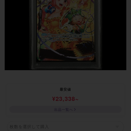
最安値
¥
23,338
~
出品一覧へ
枚数を選択して購入