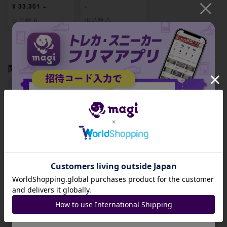
¥ 33,301 ~
-
出品数 6
出品数 0
関連製品
【ARS10】メイの
【ARS10】ユカリ
【ARS10】活力の
はげまし SR 107/
SR 108/080
森 SR 109/080
招待コード
080
-
-
-
JA9XS8
出品数 0
出品数 0
出品数 0
コピーする