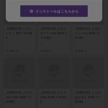
インストールはこちらから
【ARS10】ミアレ
【ARS10】メガス
【ARS10】メガピ
シティ SR 110/08
ターミーex SAR 1
クシーex SAR 11
0
11/080
2/080
-
-
-
出品数 0
出品数 0
出品数 0
【ARS10】メガジ
【ARS10】ニャー
【ARS10】メイの
ガルデex SAR 11
スex SAR 114/08
はげまし SAR 11
3/080
0
5/080
-
-
-