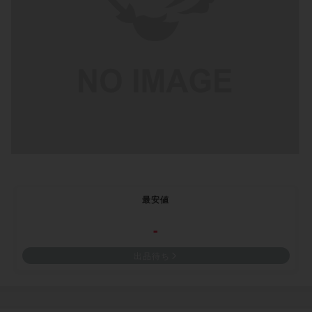
最安値
-
出品待ち