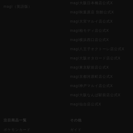
magi大阪日本橋店公式X
magi（英語版）
magi秋葉原店 別館公式X
magi大宮マルイ店公式X
magi柏モディ店公式X
magi横浜西口店公式X
magi八王子オクトーレ店公式X
magi大阪オタロード店公式X
magi東京駅前店公式X
magi京都河原町店公式X
magi神戸マルイ店公式X
magi大阪なんば駅前店公式X
magi仙台店公式X
注目商品一覧
その他
ポケモンカード
ガイド