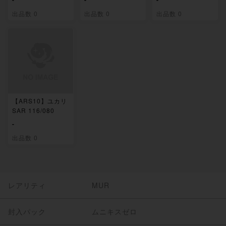
出品数 0
出品数 0
出品数 0
【ARS10】ユカリ
SAR 116/080
-
出品数 0
レアリティ
MUR
封入パック
ムニキスゼロ