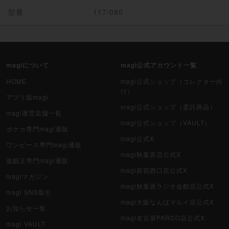
型番
117/080
magiについて
magi公式アカウント一覧
HOME
magi公式ショップ（コレクター向
け）
アプリ版magi
magi公式ショップ（委託商品）
magi運営店舗一覧
magi公式ショップ（VAULT）
ポケカ専門magi通販
magi公式X
ワンピース専門magi通販
magi秋葉原店公式X
遊戯王専門magi通販
magi新宿西口店公式X
magiマガジン
magi秋葉原ラジオ会館店公式X
magi SNS取引
magi大阪なんばマルイ店公式X
お知らせ一覧
magi名古屋PARCO店公式X
magi VAULT