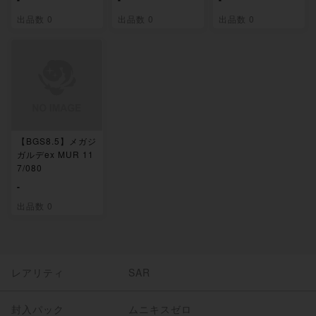
出品数 0
出品数 0
出品数 0
【BGS8.5】メガジ
ガルデex MUR 11
7/080
-
出品数 0
レアリティ
SAR
封入パック
ムニキスゼロ