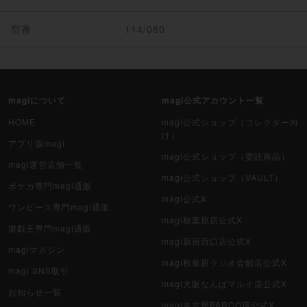
型番
114/080
magiについて
magi公式アカウント一覧
HOME
magi公式ショップ（コレクター向
け）
アプリ版magi
magi公式ショップ（委託商品）
magi運営店舗一覧
magi公式ショップ（VAULT）
ポケカ専門magi通販
magi公式X
ワンピース専門magi通販
magi秋葉原店公式X
遊戯王専門magi通販
magi新宿西口店公式X
magiマガジン
magi秋葉原ラジオ会館店公式X
magi SNS取引
magi大阪なんばマルイ店公式X
お知らせ一覧
magi名古屋PARCO店公式X