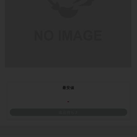
最安値
-
出品待ち