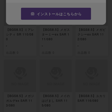
インストールはこちらから
【BGS8.5】ミアレ
【BGS8.5】メガス
【BGS8.5】メガピ
シティ SR 110/08
ターミーex SAR 1
クシーex SAR 11
0
11/080
2/080
-
-
-
出品数 0
出品数 0
出品数 0
【BGS8.5】メガジ
【BGS8.5】メイの
【BGS8.5】ユカリ
ガルデex SAR 11
はげまし SAR 11
SAR 116/080
3/080
5/080
-
-
-