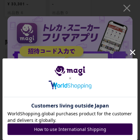
¥ 33,301 ~
-
出品数 6
出品数 0
関連製品
【BGS8.5】メイの
【BGS8.5】ユカリ
【BGS8.5】活力の
はげまし SR 107/
SR 108/080
森 SR 109/080
招待コード
080
-
-
-
JA9XS8
出品数 0
出品数 0
出品数 0
コピーする