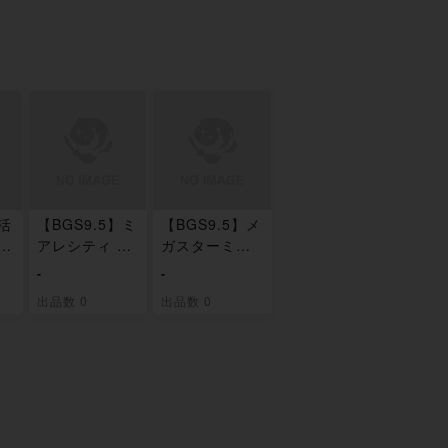
】活
【BGS9.5】ミ
【BGS9.5】メ
0
アレシティ SR
ガスターミーe
110/080
x SAR 111/08
-
-
0
出品数 0
出品数 0