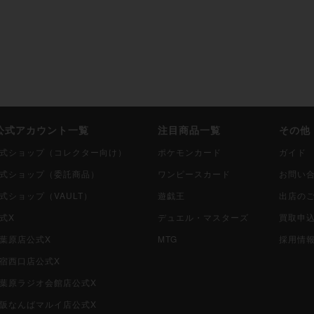
i公式アカウント一覧
注目商品一覧
その他
i公式ショップ（コレクター向け）
ポケモンカード
ガイド
i公式ショップ（委託商品）
ワンピースカード
お問い
公式ショップ（VAULT）
遊戯王
出店の
公式X
デュエル・マスターズ
買取申
秋葉原店公式X
MTG
採用情
新宿西口店公式X
i秋葉原ラジオ会館店公式X
i大阪なんばマルイ店公式X