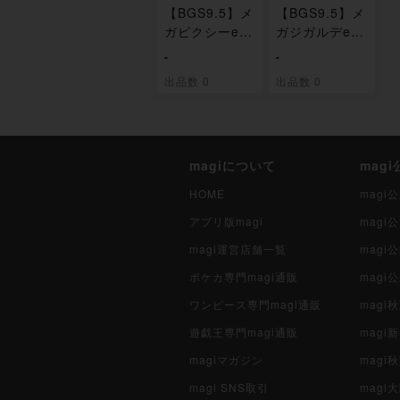
【BGS9.5】メ
【BGS9.5】メ
ガピクシーex
ガジガルデex
SAR 112/080
SAR 113/080
-
-
出品数 0
出品数 0
magiについて
mag
HOME
mag
アプリ版magi
mag
magi運営店舗一覧
magi
ポケカ専門magi通販
magi
ワンピース専門magi通販
magi
遊戯王専門magi通販
magi
magiマガジン
mag
magi SNS取引
mag