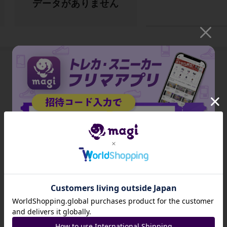
データがありません
出品がありません
招待コード
JA9XS8