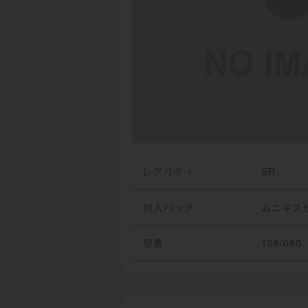
レアリティ
SR
封入パック
ムニキス
型番
108/080