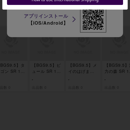
アプリインストール
【iOS/Android】
BGS9.5】タ
【BGS9.5】ピ
【BGS9.5】メ
【BGS9.5
ゴン SR 10
ュール SR 10
イのはげまし
力の森 SR 1
/080
6/080
SR 107/080
9/080
-
-
-
品数 0
出品数 0
出品数 0
出品数 0