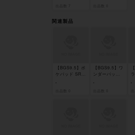
X
ック
出品数 7
出品数 0
関連製品
【BGS9.5】ポ
【BGS9.5】ワ
【
ケパッド SR 1
ンダーパッチ
ラ
03/080
SR 104/080
5
-
-
-
出品数 0
出品数 0
出