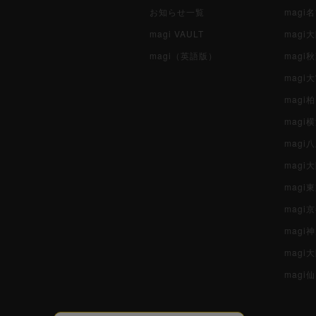
お知らせ一覧
magi
magi VAULT
magi
magi（英語版）
magi
magi
magi
magi
mag
mag
magi
magi
magi
mag
magi