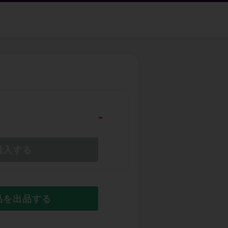
-
購入する
品を出品する