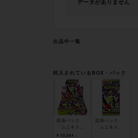
データがありません
出品中一覧
封入されているBOX・パック
拡張パック
拡張パック
「ムニキスゼ
「ムニキスゼ
ロ」 未開封BO
ロ」 未開封パ
¥ 10,054 ~
-