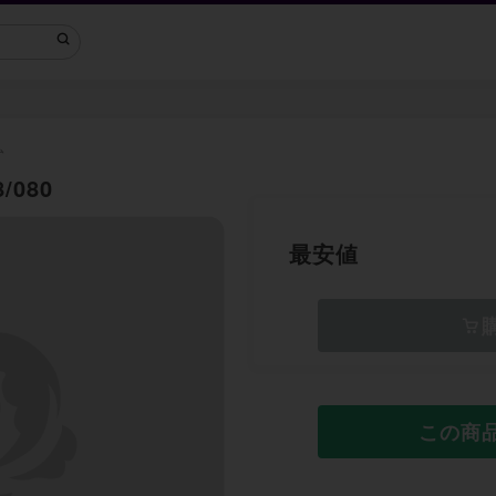
ム
/080
最安値
この商