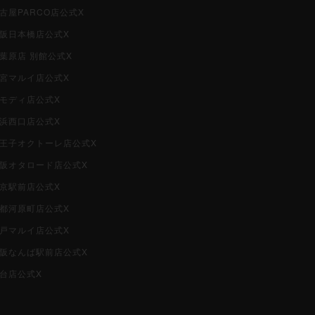
名古屋PARCO店公式X
大阪日本橋店公式X
秋葉原店 別館公式X
大宮マルイ店公式X
柏モディ店公式X
横浜西口店公式X
i八王子オクトーレ店公式X
i大阪オタロード店公式X
東京駅前店公式X
京都河原町店公式X
神戸マルイ店公式X
i大阪なんば駅前店公式X
仙台店公式X