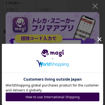
¥ 33,301 ~
-
出品数 6
出品数 0
関連製品
【BGS8】ポケパッ
【BGS8】ワンダー
【BGS8】タラゴン
ド SR 103/080
パッチ SR 104/08
SR 105/080
招待コード
0
-
-
-
JA9XS8
出品数 0
出品数 0
出品数 0
コピーする