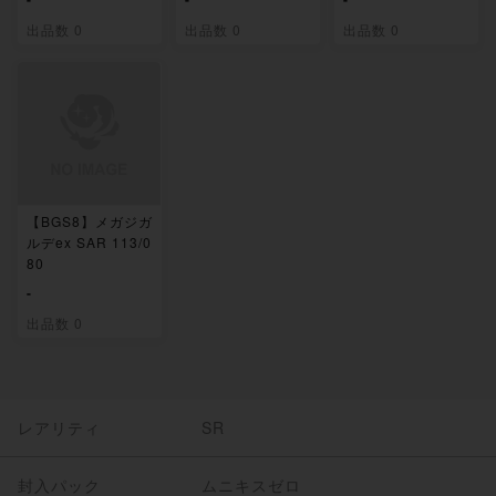
出品数 0
出品数 0
出品数 0
【BGS8】メガジガ
ルデex SAR 113/0
80
-
出品数 0
レアリティ
SR
封入パック
ムニキスゼロ