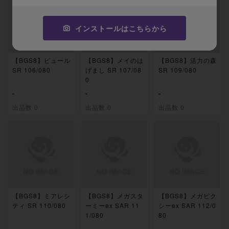
インストールはこちらから
【BGS8】ピュール
【BGS8】メイのは
【BGS8】活力の森
SR 106/080
げまし SR 107/08
SR 109/080
0
-
-
-
出品数 0
出品数 0
出品数 0
【BGS8】ミアレシ
【BGS8】メガスタ
【BGS8】メガピク
ティ SR 110/080
ーミーex SAR 11
シーex SAR 112/0
1/080
80
-
-
-