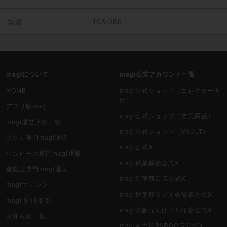
型番
108/080
magiについて
magi公式アカウント一覧
HOME
magi公式ショップ（コレクター向
け）
アプリ版magi
magi公式ショップ（委託商品）
magi運営店舗一覧
magi公式ショップ（VAULT）
ポケカ専門magi通販
magi公式X
ワンピース専門magi通販
magi秋葉原店公式X
遊戯王専門magi通販
magi新宿西口店公式X
magiマガジン
magi秋葉原ラジオ会館店公式X
magi SNS取引
magi大阪なんばマルイ店公式X
お知らせ一覧
magi名古屋PARCO店公式X