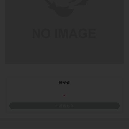
最安値
-
出品待ち