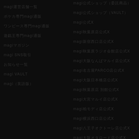
magi公式ショップ（委託商品）
magi運営店舗一覧
magi公式ショップ（VAULT）
ポケカ専門magi通販
magi公式X
ワンピース専門magi通販
magi秋葉原店公式X
遊戯王専門magi通販
magi新宿西口店公式X
magiマガジン
magi秋葉原ラジオ会館店公式X
magi SNS取引
magi大阪なんばマルイ店公式X
お知らせ一覧
magi名古屋PARCO店公式X
magi VAULT
magi大阪日本橋店公式X
magi（英語版）
magi秋葉原店 別館公式X
magi大宮マルイ店公式X
magi柏モディ店公式X
magi横浜西口店公式X
magi八王子オクトーレ店公式X
magi大阪オタロード店公式X