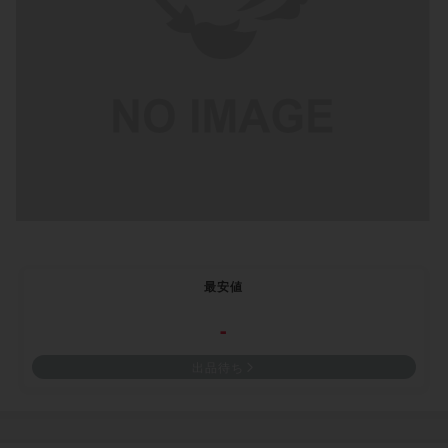
最安値
-
出品待ち