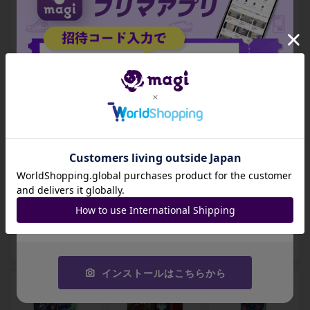
BOX
開封BOX
SC] 未開封BOX
-
-
-
出品数 0
出品数 0
出品数 0
招待コード
ダスクモーン：戦
ダスクモーン：戦
ダスクモーン：戦
慄の館 プレイ・ブ
慄の館 Nightmare
慄の館 統率者デッ
JA9XS8
ースター [DSK] 未
Bundle 英語版 [D
キ 「ジャンプスケ
開封パック
SK] 未開封BOX
ア」 [DSC] 未開封
コピーする
BOX
-
-
-
出品数 0
出品数 0
出品数 0
インストールはこちらから