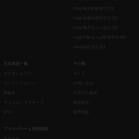
magi東京駅前店公式X
magi京都河原町店公式X
magi神戸マルイ店公式X
magi大阪なんば駅前店公式X
magi仙台店公式X
注目商品一覧
その他
ポケモンカード
ガイド
ワンピースカード
お問い合せ
遊戯王
出店のご相談
デュエル・マスターズ
買取申込
MTG
採用情報
プライバシーと利用規約
運営会社