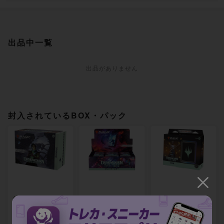
出品中一覧
出品がありません
封入されているBOX・パック
ダスクモーン：戦
ダスクモーン：戦
ダスクモーン：戦
慄の館 Bundle 英
慄の館 プレイ・ブ
慄の館 統率者デッ
語版 [DSK] 未開封
ースター [DSK] 未
キ 「奇跡の人」 [D