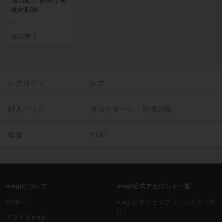
開封BOX
-
出品数 0
レアリティ
レア
封入パック
ダスクモーン：戦慄の館
型番
316/
magiについて
magi公式アカウント一覧
HOME
magi公式ショップ（コレクター向
け）
アプリ版magi