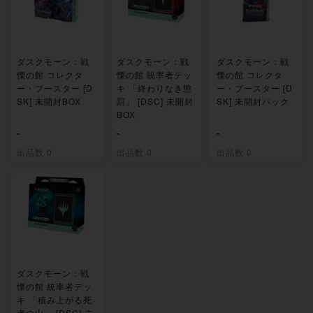
ダスクモーン：戦
ダスクモーン：戦
ダスクモーン：戦
慄の館 コレクタ
慄の館 統率者デッ
慄の館 コレクタ
ー・ブースター [D
キ 「終わりなき懲
ー・ブースター [D
SK] 未開封BOX
罰」 [DSC] 未開封
SK] 未開封パック
BOX
-
-
-
出品数 0
出品数 0
出品数 0
ダスクモーン：戦
慄の館 統率者デッ
キ 「積み上がる死
者の山」 [DSC] 未