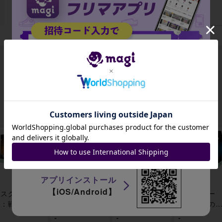
データがありません
出品がありません
招待コード
JA9XS8
アプリインストール
【iOS/Android】
ダスクモー
ダスクモー
ダスクモー
ダスクモー
ン：戦慄の館
ン：戦慄の館
ン：戦慄の館
ン：戦慄の
統率者デッキ
プレイ・ブー
Nightmare Bu
統率者デッ
-
-
-