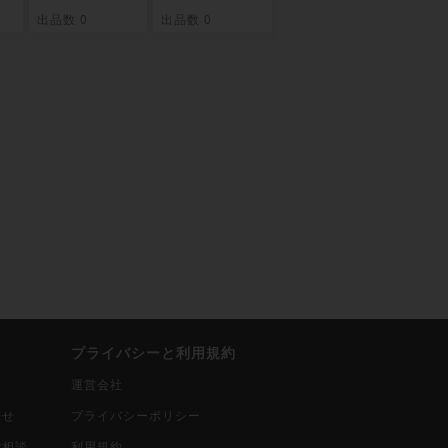
ス
ブースター [D
「終わりなき
出品数 0
出品数 0
]
SK] 未開封BO
懲罰」 [DSC]
X
未開封BOX
プライバシーと利用規約
運営会社
合せ
プライバシーポリシー
ご相談
利用規約