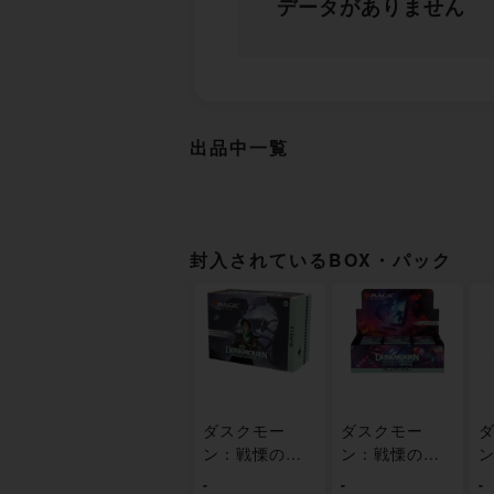
データがありません
出品中一覧
封入されているBOX・パック
ダスクモー
ダスクモー
ン：戦慄の館
ン：戦慄の館
Bundle 英語版
プレイ・ブー
-
-
-