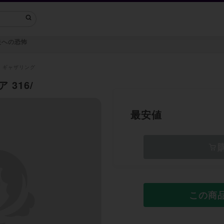
失への恐怖
・ギャザリング
 316/
最安値
この商