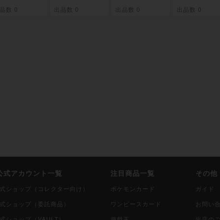
「奇跡の人」
スター [DSK]
ndle 英語版 [D
「ジャンプ
品数 0
出品数 0
出品数 0
出品数 0
DSC] 未開封B
未開封パック
SK] 未開封BO
ケア」 [DSC
X
X
未開封BOX
i公式アカウント一覧
注目商品一覧
その他
i公式ショップ（コレクター向け）
ポケモンカード
ガイド
i公式ショップ（委託商品）
ワンピースカード
お問い
公式ショップ（VAULT）
遊戯王
出店の