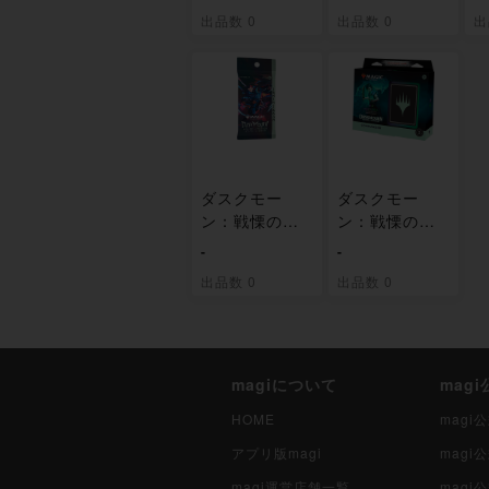
[DSK] 未開封B
スター [DSK]
出品数 0
出品数 0
出
OX
未開封BOX
[
O
ダスクモー
ダスクモー
ン：戦慄の館
ン：戦慄の館
コレクター・
統率者デッキ
-
-
ブースター [D
「積み上がる
出品数 0
出品数 0
SK] 未開封パ
死者の山」 [D
ック
SC] 未開封BO
X
magiについて
mag
HOME
mag
アプリ版magi
mag
magi運営店舗一覧
magi