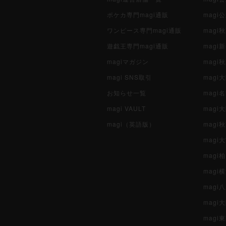
ポケカ専門magi通販
magi
ワンピース専門magi通販
magi
遊戯王専門magi通販
magi
magiマガジン
mag
magi SNS取引
mag
お知らせ一覧
magi
magi VAULT
magi
magi（英語版）
magi
magi
magi
magi
mag
mag
magi