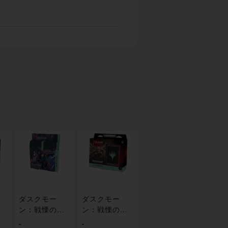
ダスクモー
ダスクモー
館
ン：戦慄の館
ン：戦慄の館
キ
コレクター・
統率者デッキ
-
-