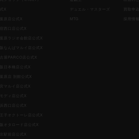
公式X
デュエル・マスターズ
買取申
秋葉原店公式X
MTG
採用情
新宿西口店公式X
i秋葉原ラジオ会館店公式X
i大阪なんばマルイ店公式X
名古屋PARCO店公式X
大阪日本橋店公式X
秋葉原店 別館公式X
大宮マルイ店公式X
柏モディ店公式X
横浜西口店公式X
i八王子オクトーレ店公式X
i大阪オタロード店公式X
東京駅前店公式X