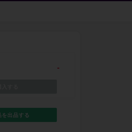
-
購入する
品を出品する