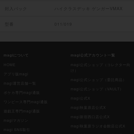
封入パック
ハイクラスデッキ ゲンガーVMAX
型番
011/019
magiについて
magi公式アカウント一覧
HOME
magi公式ショップ（コレクター向
け）
アプリ版magi
magi公式ショップ（委託商品）
magi運営店舗一覧
magi公式ショップ（VAULT）
ポケカ専門magi通販
magi公式X
ワンピース専門magi通販
magi秋葉原店公式X
遊戯王専門magi通販
magi新宿西口店公式X
magiマガジン
magi秋葉原ラジオ会館店公式X
magi SNS取引