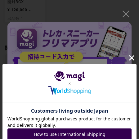
開封BOX
¥ 120,000 ~
出品数 1
関連製品
【BGS9】イベルタ
【BGS9】モルペコ
【BGS9】活力の壺
ル(R仕様) S-TD 00
(R仕様) S-TD 007/
(R仕様) S-TD 008/
招待コード
6/019
019
019
-
-
-
JA9XS8
出品数 0
出品数 0
出品数 0
コピーする