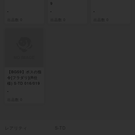
9
-
-
-
出品数 0
出品数 0
出品数 0
【BGS9】ボスの指
令[フラダリ](R仕
様) S-TD 016/019
-
出品数 0
レアリティ
S-TD