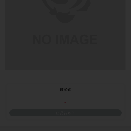
最安値
-
出品待ち