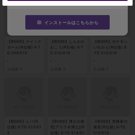
インストールはこちらから
【BGS9】クイック
【BGS9】しんかの
【BGS9】ポケモン
ボール(R仕様) S-T
おこう(R仕様) S-T
いれかえ(R仕様) S
D 009/019
D 010/019
-TD 012/019
-
-
-
出品数 0
出品数 0
出品数 0
【BGS9】シバ(R
【BGS9】博士の研
【BGS9】冒険家の
仕様) S-TD 013/01
究[アララギ博士](R
発見(R仕様) S-TD
9
仕様) S-TD 014/01
015/019