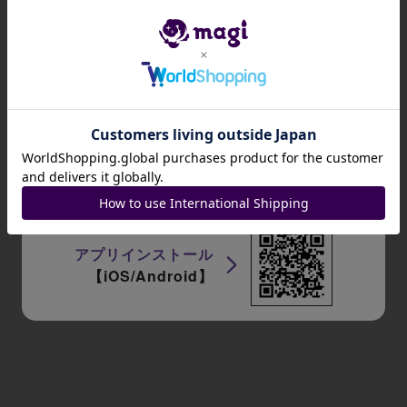
招待コード
JA9XS8
アプリインストール
【iOS/Android】