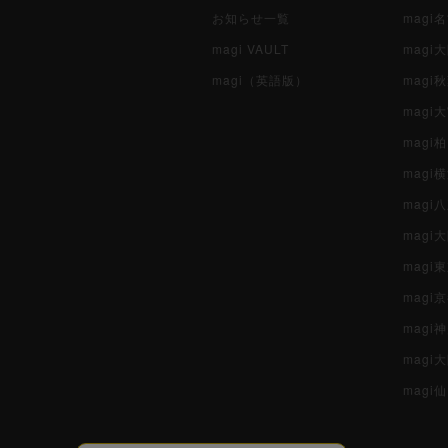
お知らせ一覧
magi
magi VAULT
magi
magi（英語版）
magi
magi
magi
magi
mag
mag
magi
magi
magi
mag
magi