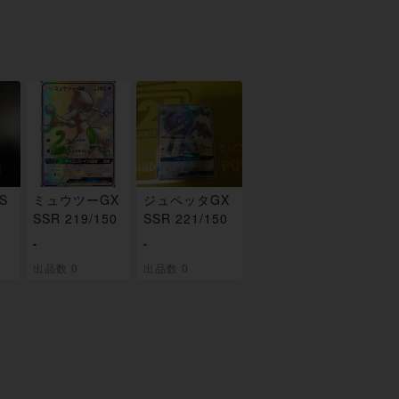
S
ミュウツーGX
ジュペッタGX
SSR 219/150
SSR 221/150
-
-
出品数 0
出品数 0