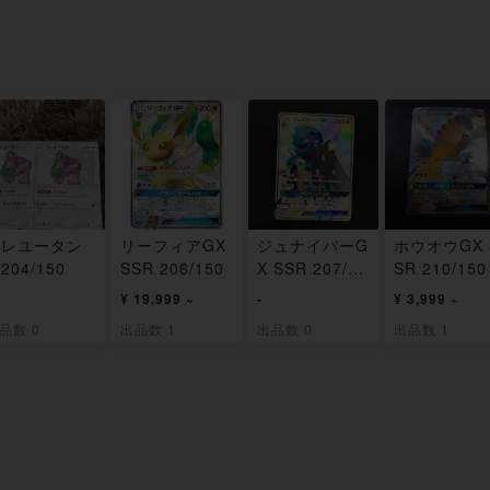
ヤレユータン
リーフィアGX
ジュナイパーG
ホウオウGX 
 204/150
SSR 206/150
X SSR 207/15
SR 210/150
0
¥ 19,999 ~
-
¥ 3,999 ~
品数 0
出品数 1
出品数 0
出品数 1