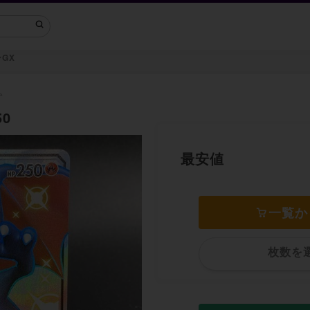
GX
ム
50
最安値
一覧か
枚数を