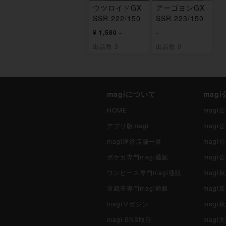
ウツロイドGX
アーゴヨンGX
SSR 222/150
SSR 223/150
¥ 1,580 ~
-
出品数 3
出品数 0
magiについて
mag
HOME
mag
アプリ版magi
mag
magi運営店舗一覧
magi
ポケカ専門magi通販
magi
ワンピース専門magi通販
magi
遊戯王専門magi通販
magi
magiマガジン
mag
magi SNS取引
mag