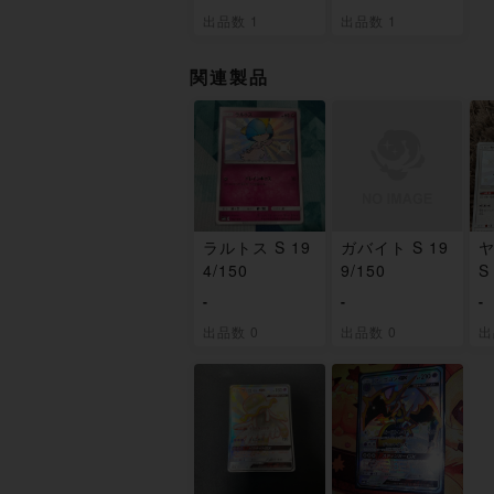
未開封BOX
未開封パック
出品数 1
出品数 1
関連製品
ラルトス S 19
ガバイト S 19
4/150
9/150
S
-
-
-
出品数 0
出品数 0
出