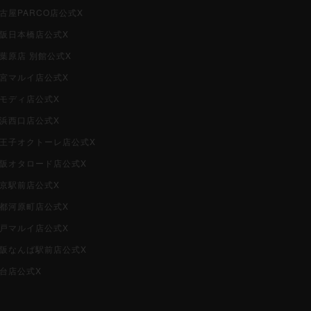
名古屋PARCO店公式X
大阪日本橋店公式X
秋葉原店 別館公式X
大宮マルイ店公式X
柏モディ店公式X
横浜西口店公式X
i八王子オクトーレ店公式X
i大阪オタロード店公式X
東京駅前店公式X
京都河原町店公式X
神戸マルイ店公式X
i大阪なんば駅前店公式X
仙台店公式X