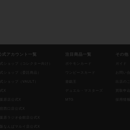
i公式アカウント一覧
注目商品一覧
その他
i公式ショップ（コレクター向け）
ポケモンカード
ガイド
i公式ショップ（委託商品）
ワンピースカード
お問い
公式ショップ（VAULT）
遊戯王
出店の
公式X
デュエル・マスターズ
買取申
秋葉原店公式X
MTG
採用情
新宿西口店公式X
i秋葉原ラジオ会館店公式X
i大阪なんばマルイ店公式X