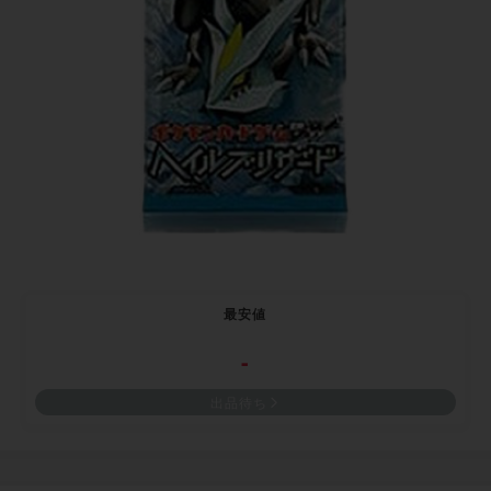
最安値
-
出品待ち