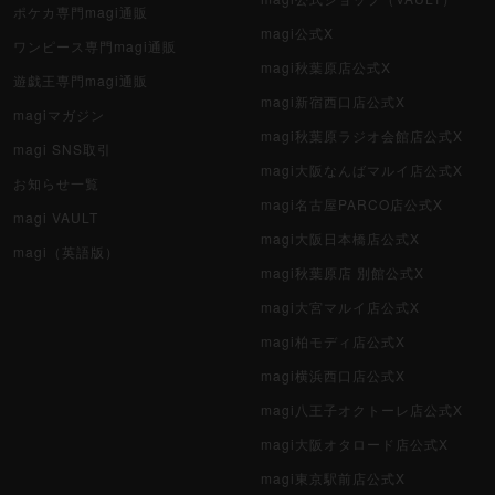
ポケカ専門magi通販
magi公式X
ワンピース専門magi通販
magi秋葉原店公式X
遊戯王専門magi通販
magi新宿西口店公式X
magiマガジン
magi秋葉原ラジオ会館店公式X
magi SNS取引
magi大阪なんばマルイ店公式X
お知らせ一覧
magi名古屋PARCO店公式X
magi VAULT
magi大阪日本橋店公式X
magi（英語版）
magi秋葉原店 別館公式X
magi大宮マルイ店公式X
magi柏モディ店公式X
magi横浜西口店公式X
magi八王子オクトーレ店公式X
magi大阪オタロード店公式X
magi東京駅前店公式X