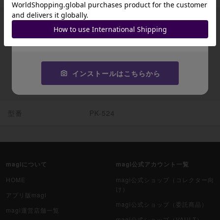
JA9XS8
コピーする
出品中一覧
出品がありません
インストールはこちらから
型番
PK-524
magiについて
magi公式アカウント一覧
HOME
magi公式ショップ（コレクター向
け）
アプリ版magi
magi公式ショップ（委託商品）
magi運営店舗一覧
magi公式ショップ（VAULT）