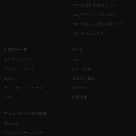
magi京都河原町店公式X
magi神戸マルイ店公式X
magi大阪なんば駅前店公式X
magi仙台店公式X
注目商品一覧
その他
ポケモンカード
ガイド
ワンピースカード
お問い合せ
遊戯王
出店のご相談
デュエル・マスターズ
買取申込
MTG
採用情報
プライバシーと利用規約
運営会社
プライバシーポリシー