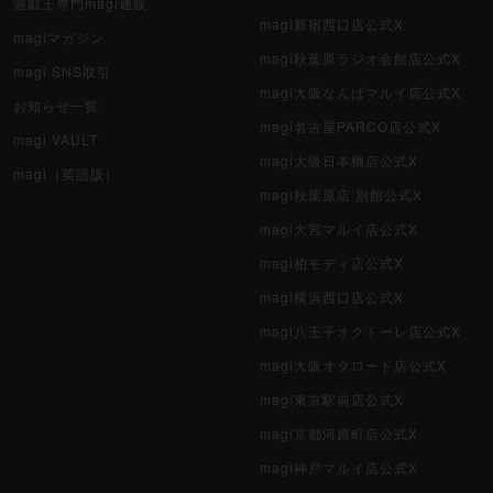
遊戯王専門magi通販
magi新宿西口店公式X
magiマガジン
magi秋葉原ラジオ会館店公式X
magi SNS取引
magi大阪なんばマルイ店公式X
お知らせ一覧
magi名古屋PARCO店公式X
magi VAULT
magi大阪日本橋店公式X
magi（英語版）
magi秋葉原店 別館公式X
magi大宮マルイ店公式X
magi柏モディ店公式X
magi横浜西口店公式X
magi八王子オクトーレ店公式X
magi大阪オタロード店公式X
magi東京駅前店公式X
magi京都河原町店公式X
magi神戸マルイ店公式X