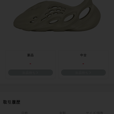
新品
中古
-
-
出品待ち
出品待ち
取引履歴
日時
金額
サイズ/個数