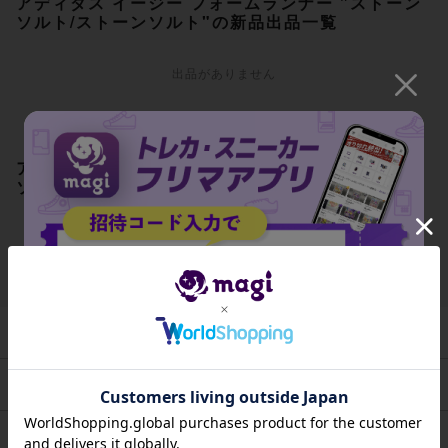
アディダス イージー フォームランナー "ストーン
ソルト/ストーンソルト"の新品出品一覧
出品がありません
アディダス イージー フォームランナー "ストーン
ソルト/ストーンソルト"の中古出品一覧
出品がありません
発売日
2023/08/11
定価
¥12,100
招待コード
スタイルコード
GV6840
JA9XS8