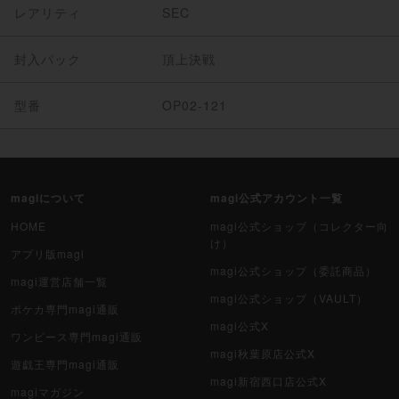
レアリティ
SEC
封入パック
頂上決戦
型番
OP02-121
magiについて
magi公式アカウント一覧
HOME
magi公式ショップ（コレクター向
け）
アプリ版magi
magi公式ショップ（委託商品）
magi運営店舗一覧
magi公式ショップ（VAULT）
ポケカ専門magi通販
magi公式X
ワンピース専門magi通販
magi秋葉原店公式X
遊戯王専門magi通販
magi新宿西口店公式X
magiマガジン