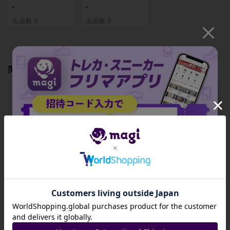
-
-
出品数 0
出品数 0
関連製品
【BGS8】ポートガ
【BGS8】ポートガ
【BGS8】光月おで
ス・D・エース SR
ス・D・エース(パ
ん SR OP02-030
OP02-013
ラレル)(スーパーパ
ラレル)(コミックパ
招待コード
ラレル・コミパ
ラ・漫画背景) P-S
R OP02-013
JA9XS8
-
-
-