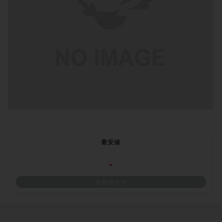
最安値
-
出品待ち