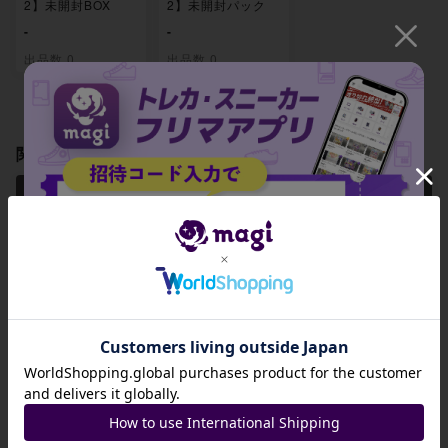
2】未開封BOX
2】未開封パック
-
-
出品数 0
出品数 0
関連製品
【PSA10】ポート
【PSA10】マスク
【PSA10】光月お
ガス・D・エース
ド・デュース(パラ
でん(パラレル) P-
招待コード
(パラレル) P-SR O
レル) P-R OP02-0
SR OP02-030
P02-013
17
JA9XS8
¥ 29,800 ~
¥ 9,000 ~
-
コピーする
出品数 1
出品数 3
出品数 0