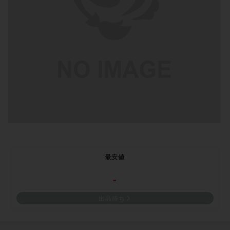
最安値
-
出品待ち