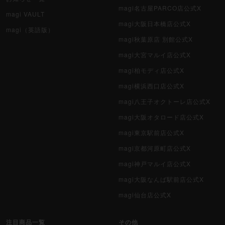
magi名古屋PARCO店公式X
magi VAULT
magi大阪日本橋店公式X
magi（英語版）
magi秋葉原店 別館公式X
magi大宮マルイ店公式X
magi柏モディ店公式X
magi横浜西口店公式X
magi八王子オクトーレ店公式X
magi大阪オタロード店公式X
magi東京駅前店公式X
magi京都河原町店公式X
magi神戸マルイ店公式X
magi大阪なんば駅前店公式X
magi仙台店公式X
注目商品一覧
その他