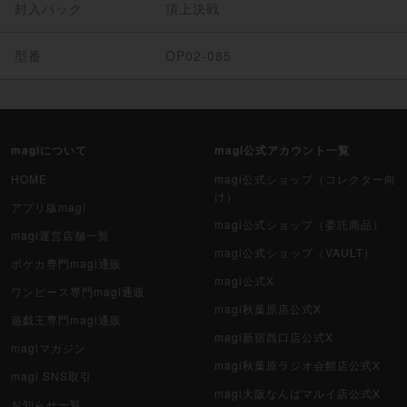
封入パック
頂上決戦
型番
OP02-085
magiについて
magi公式アカウント一覧
HOME
magi公式ショップ（コレクター向
け）
アプリ版magi
magi公式ショップ（委託商品）
magi運営店舗一覧
magi公式ショップ（VAULT）
ポケカ専門magi通販
magi公式X
ワンピース専門magi通販
magi秋葉原店公式X
遊戯王専門magi通販
magi新宿西口店公式X
magiマガジン
magi秋葉原ラジオ会館店公式X
magi SNS取引
magi大阪なんばマルイ店公式X
お知らせ一覧