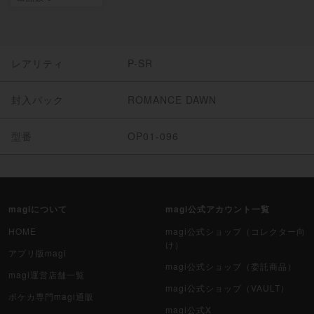
レアリティ
P-SR
封入パック
ROMANCE DAWN
型番
OP01-096
magiについて
magi公式アカウント一覧
HOME
magi公式ショップ（コレクター向
け）
アプリ版magi
magi公式ショップ（委託商品）
magi運営店舗一覧
magi公式ショップ（VAULT）
ポケカ専門magi通販
magi公式X