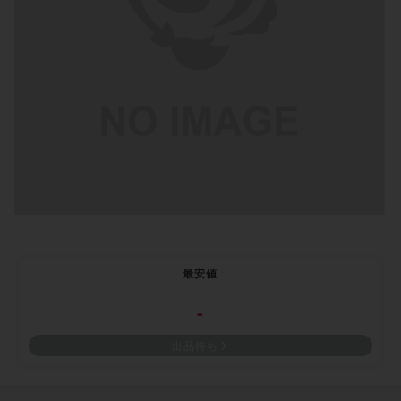
最安値
-
出品待ち