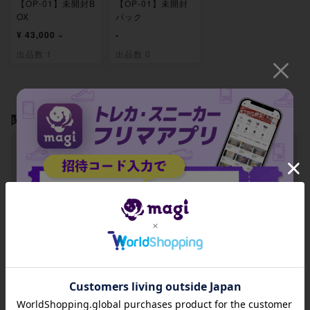
【OP-01】未開封B
【OP-01】未開封
OX
パック
¥ 43,000 ~
-
出品数 1
出品数 0
関連製品
【PSA8.5】モンキ
【PSA8.5】トラフ
【PSA8.5】ドンキ
ー・D・ルフィ(パ
ァルガー・ロー SR
ホーテ・ドフラミ
ラレル) P-SR OP0
OP01-047
ンゴ(パラレル) P-
1-024
R OP01-073
招待コード
-
-
-