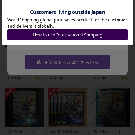
招待コード
JA9XS8
コピーする
ロッドゾージア
頂上連結 ロッド・
ドラゴン娘 頂上連
ゲンムエンペラ
ゾージア5th SR 1
結 ロッド・ゾージ
インストールはこちらから
ー セット 3枚
6/112 3枚
ア5th SR 16/112
1枚
¥ 2,750
¥ 3,339
¥ 1,000
1
1
頂上連結 ロッド・
4枚 頂上連結 ロッ
頂上連結 ロッド・