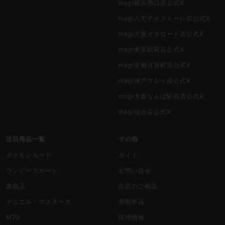
magi横浜西口店公式X
magi八王子オクトーレ店公式X
magi大阪オタロード店公式X
magi東京駅前店公式X
magi京都河原町店公式X
magi神戸マルイ店公式X
magi大阪なんば駅前店公式X
magi仙台店公式X
注目商品一覧
その他
ポケモンカード
ガイド
ワンピースカード
お問い合せ
遊戯王
出店のご相談
デュエル・マスターズ
買取申込
MTG
採用情報