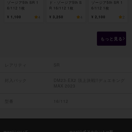
ゾージア5th SR 1
ド・ゾージア5th S
ゾージア5th SR 1
6/112 1枚
R 16/112 1枚
6/112 1枚
¥ 1,100
¥ 3,250
¥ 2,100
4
4
2
もっと見る
レアリティ
SR
封入パック
DM23-EX2 頂上決戦!!デュエキング
MAX 2023
型番
16/112
magiについて
magi公式アカウント一覧