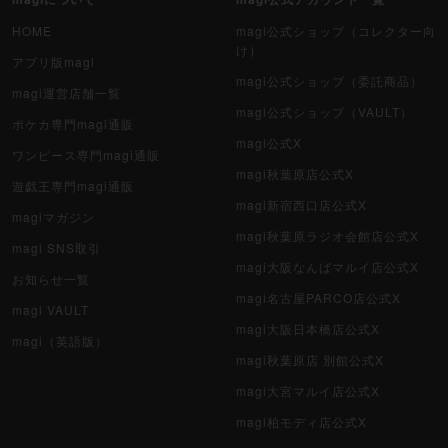
HOME
magi公式ショップ（コレクター向
け）
アプリ版magi
magi公式ショップ（委託商品）
magi運営店舗一覧
magi公式ショップ（VAULT）
ポケカ専門magi通販
magi公式X
ワンピース専門magi通販
magi秋葉原店公式X
遊戯王専門magi通販
magi新宿西口店公式X
magiマガジン
magi秋葉原ラジオ会館店公式X
magi SNS取引
magi大阪なんばマルイ店公式X
お知らせ一覧
magi名古屋PARCO店公式X
magi VAULT
magi大阪日本橋店公式X
magi（英語版）
magi秋葉原店 別館公式X
magi大宮マルイ店公式X
magi柏モディ店公式X