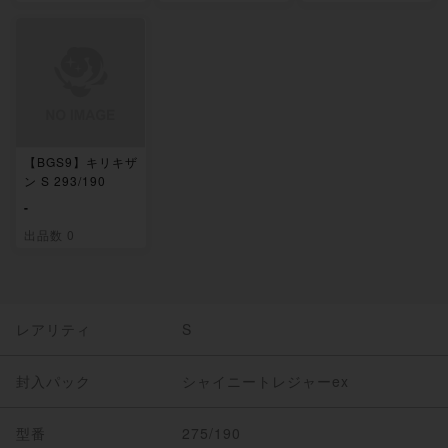
【BGS9】キリキザ
ン S 293/190
-
出品数 0
レアリティ
S
封入パック
シャイニートレジャーex
型番
275/190