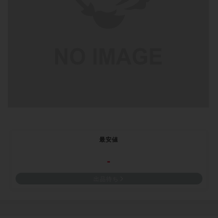
最安値
-
出品待ち