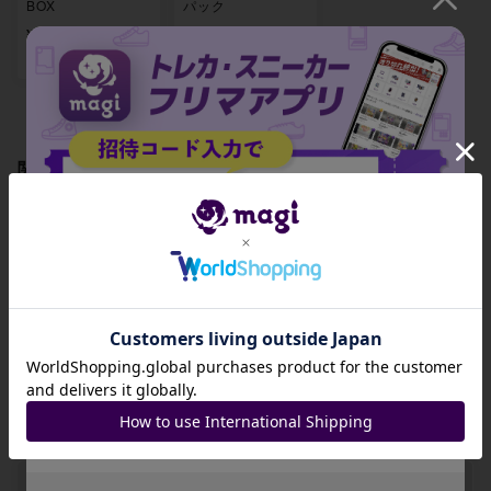
BOX
パック
¥ 12,000 ~
¥ 1,500 ~
出品数 71
出品数 3
関連製品
招待コード
【BGS9】ラルトス
【BGS9】フワンテ
【BGS9】ミミッキ
S 258/190
S 260/190
ュ S 265/190
JA9XS8
-
-
-
コピーする
出品数 0
出品数 0
出品数 0