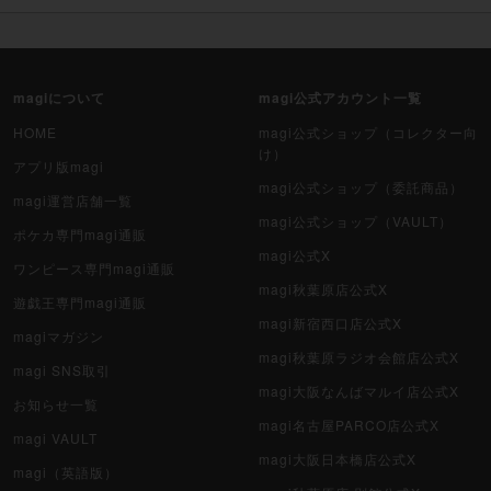
magiについて
magi公式アカウント一覧
HOME
magi公式ショップ（コレクター向
け）
アプリ版magi
magi公式ショップ（委託商品）
magi運営店舗一覧
magi公式ショップ（VAULT）
ポケカ専門magi通販
magi公式X
ワンピース専門magi通販
magi秋葉原店公式X
遊戯王専門magi通販
magi新宿西口店公式X
magiマガジン
magi秋葉原ラジオ会館店公式X
magi SNS取引
magi大阪なんばマルイ店公式X
お知らせ一覧
magi名古屋PARCO店公式X
magi VAULT
magi大阪日本橋店公式X
magi（英語版）