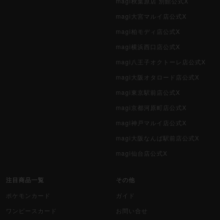
magi秋葉原店 別館公式X
magi大宮マルイ店公式X
magi柏モディ店公式X
magi横浜西口店公式X
magi八王子オクトーレ店公式X
magi大阪オタロード店公式X
magi東京駅前店公式X
magi京都河原町店公式X
magi神戸マルイ店公式X
magi大阪なんば駅前店公式X
magi仙台店公式X
注目商品一覧
その他
ポケモンカード
ガイド
ワンピースカード
お問い合せ