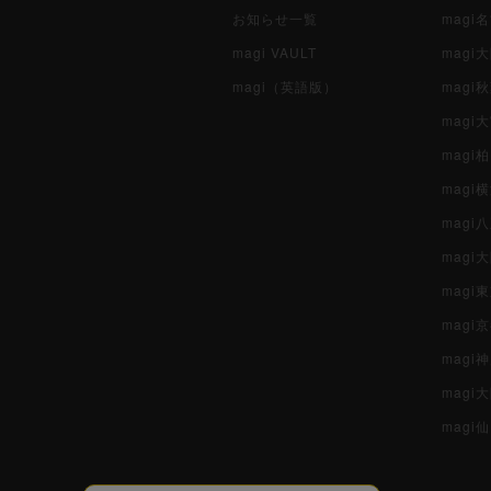
お知らせ一覧
magi
magi VAULT
magi
magi（英語版）
magi
magi
magi
magi
mag
mag
magi
magi
magi
mag
magi