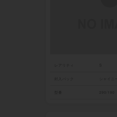
レアリティ
S
封入パック
シャイニ
型番
290/190