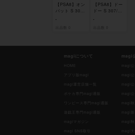
【PSA8】オン
【PSA8】ドー
バット S 302/
ドー S 307/19
190
0
-
-
出品数 0
出品数 0
magiについて
mag
HOME
mag
アプリ版magi
mag
magi運営店舗一覧
magi
ポケカ専門magi通販
magi
ワンピース専門magi通販
magi
遊戯王専門magi通販
magi
magiマガジン
mag
magi SNS取引
mag