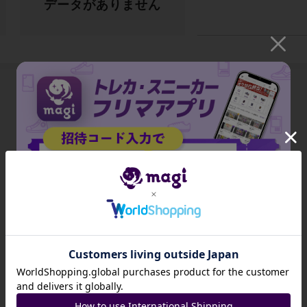
データがありません
出品がありません
招待コード
JA9XS8