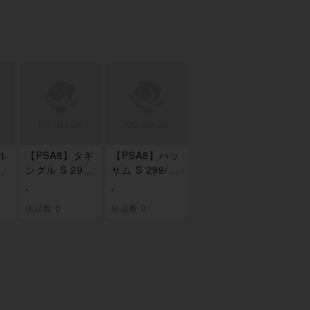
ル
【PSA8】タギ
【PSA8】ハッ
9
ングル S 298/
サム S 299/19
190
0
-
-
出品数 0
出品数 0