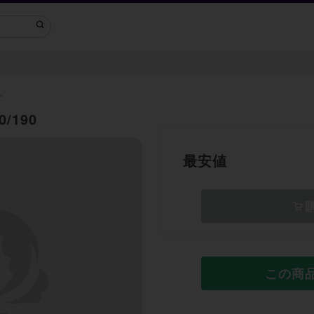
ラ
ム
/190
最安値
この商