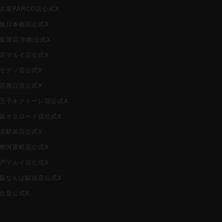
名古屋PARCO店公式X
大阪日本橋店公式X
秋葉原店 別館公式X
大宮マルイ店公式X
柏モディ店公式X
横浜西口店公式X
i八王子オクトーレ店公式X
i大阪オタロード店公式X
東京駅前店公式X
京都河原町店公式X
神戸マルイ店公式X
i大阪なんば駅前店公式X
仙台店公式X