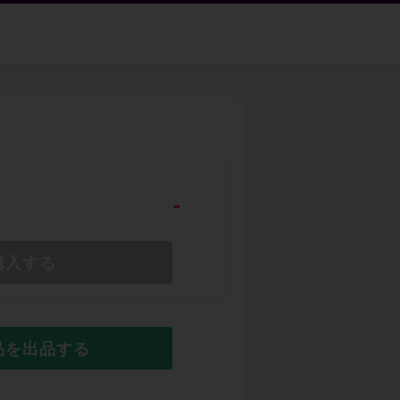
-
購入する
品を出品する