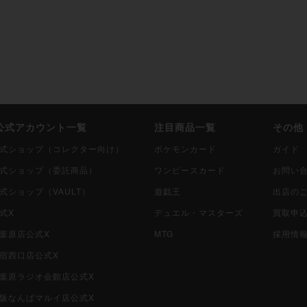
i公式アカウント一覧
注目商品一覧
その他
i公式ショップ（コレクター向け）
ポケモンカード
ガイド
i公式ショップ（委託商品）
ワンピースカード
お問い
公式ショップ（VAULT）
遊戯王
出店の
公式X
デュエル・マスターズ
買取申
秋葉原店公式X
MTG
採用情
新宿西口店公式X
i秋葉原ラジオ会館店公式X
i大阪なんばマルイ店公式X