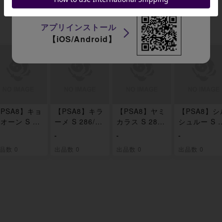
アプリインストール
【iOS/Android】
PSA8】キョ
【PSA8】キラ
【PSA8】ヤミ
【PSA8】シ
オーン S 28
ーメ S 286/19
カラス S 288/
シュルー S 2
/190
0
190
7/190
-
-
-
品数 0
出品数 0
出品数 0
出品数 0