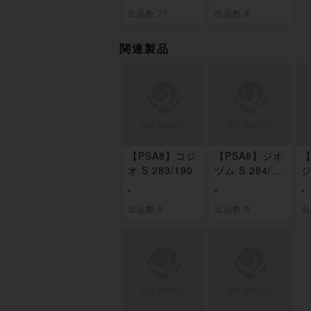
ーex」未開封B
ーex」未開封
出品数 71
出品数 3
OX
パック
関連製品
【PSA8】コジ
【PSA8】ジオ
【
オ S 283/190
ヅム S 284/19
ジ
0
5
-
-
-
出品数 0
出品数 0
出