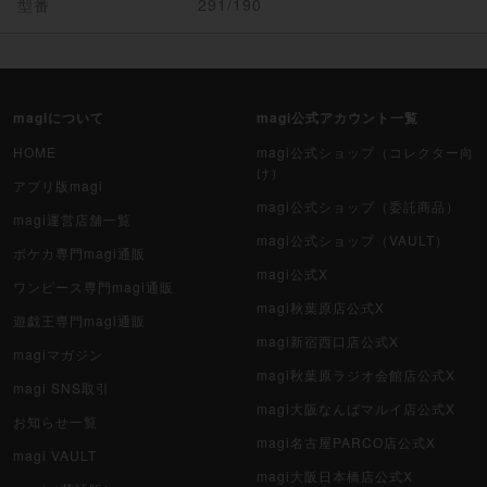
型番
291/190
magiについて
magi公式アカウント一覧
HOME
magi公式ショップ（コレクター向
け）
アプリ版magi
magi公式ショップ（委託商品）
magi運営店舗一覧
magi公式ショップ（VAULT）
ポケカ専門magi通販
magi公式X
ワンピース専門magi通販
magi秋葉原店公式X
遊戯王専門magi通販
magi新宿西口店公式X
magiマガジン
magi秋葉原ラジオ会館店公式X
magi SNS取引
magi大阪なんばマルイ店公式X
お知らせ一覧
magi名古屋PARCO店公式X
magi VAULT
magi大阪日本橋店公式X