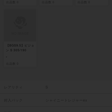
出品数 0
出品数 0
出品数 0
【BGS9.5】ピジョ
ン S 305/190
-
出品数 0
レアリティ
S
封入パック
シャイニートレジャーex