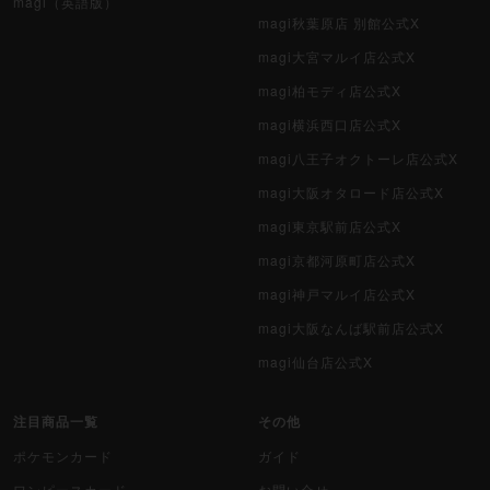
magi（英語版）
magi秋葉原店 別館公式X
magi大宮マルイ店公式X
magi柏モディ店公式X
magi横浜西口店公式X
magi八王子オクトーレ店公式X
magi大阪オタロード店公式X
magi東京駅前店公式X
magi京都河原町店公式X
magi神戸マルイ店公式X
magi大阪なんば駅前店公式X
magi仙台店公式X
注目商品一覧
その他
ポケモンカード
ガイド
ワンピースカード
お問い合せ