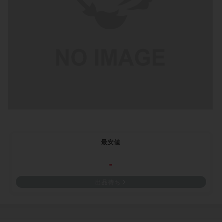
最安値
-
出品待ち