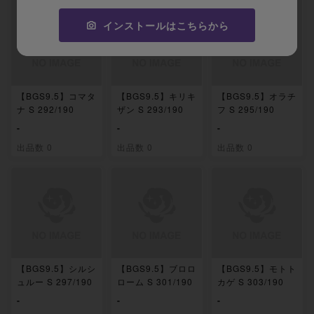
インストールはこちらから
【BGS9.5】コマタ
【BGS9.5】キリキ
【BGS9.5】オラチ
ナ S 292/190
ザン S 293/190
フ S 295/190
-
-
-
出品数 0
出品数 0
出品数 0
【BGS9.5】シルシ
【BGS9.5】ブロロ
【BGS9.5】モトト
ュルー S 297/190
ローム S 301/190
カゲ S 303/190
-
-
-