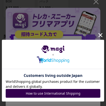
BOX
パック
¥ 12,000 ~
¥ 1,500 ~
出品数 71
出品数 3
関連製品
招待コード
【BGS9.5】パルデ
【BGS9.5】ヤミカ
【BGS9.5】マニュ
アケンタロス S 27
ラス S 288/190
ーラ S 290/190
9/190
JA9XS8
-
-
-
コピーする
出品数 0
出品数 0
出品数 0