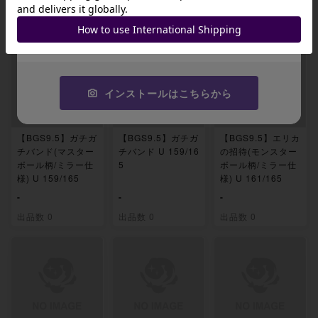
JA9XS8
出品数 0
出品数 0
出品数 0
コピーする
インストールはこちらから
【BGS9.5】ガチガ
【BGS9.5】ガチガ
【BGS9.5】エリカ
チバンド(マスター
チバンド U 159/16
の招待(モンスター
ボール柄/ミラー仕
5
ボール柄/ミラー仕
様) U 159/165
様) U 161/165
-
-
-
出品数 0
出品数 0
出品数 0