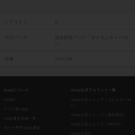
レアリティ
U
封入パック
強化拡張パック「ポケモンカード15
1」
型番
161/165
magiについて
magi公式アカウント一覧
HOME
magi公式ショップ（コレクター向
け）
アプリ版magi
magi公式ショップ（委託商品）
magi運営店舗一覧
magi公式ショップ（VAULT）
ポケカ専門magi通販
magi公式X