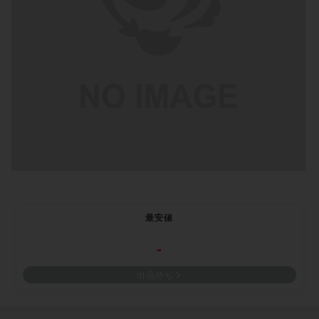
最安値
-
出品待ち