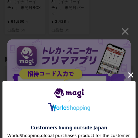
51（イチゴーイ
51（イチゴーイ
チ）」 未開封BOX
チ）」 未開封パッ
ク
¥ 61,560 ~
¥ 2,428 ~
出品数 59
出品数 35
関連製品
【BGS9.5】安全ゴ
【BGS9.5】大きな
【BGS9.5】ガチガ
ーグル U 157/165
ふうせん(マスター
チバンド(モンスタ
ボール柄/ミラー仕
ーボール柄/ミラー
招待コード
様) U 158/165
仕様) U 159/165
-
-
-