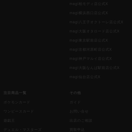
magi柏モディ店公式X
magi横浜西口店公式X
magi八王子オクトーレ店公式X
magi大阪オタロード店公式X
magi東京駅前店公式X
magi京都河原町店公式X
magi神戸マルイ店公式X
magi大阪なんば駅前店公式X
magi仙台店公式X
注目商品一覧
その他
ポケモンカード
ガイド
ワンピースカード
お問い合せ
遊戯王
出店のご相談
デュエル・マスターズ
買取申込