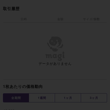
取引履歴
日時
金額
サイズ/個数
データがありません
1枚あたりの価格動向
全期間
1週間
1ヶ月
3ヶ月