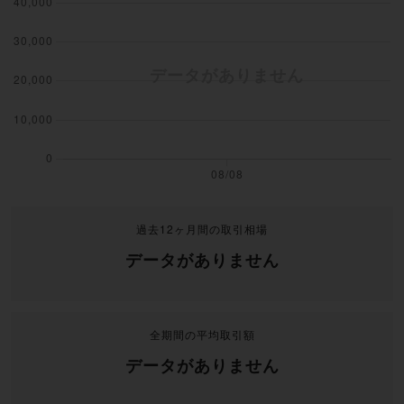
過去12ヶ月間の取引相場
データがありません
全期間の平均取引額
データがありません