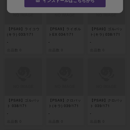
インストールはこちらから
【PSA9】ライコウ
【PSA9】ライボル
【PSA9】ゴルバッ
(キラ) 033/171
トEX 034/171
ト(キラ) 038/171
-
-
-
出品数 0
出品数 0
出品数 0
【PSA9】ゴルバッ
【PSA9】クロバッ
【PSA9】クロバッ
ト 038/171
ト(キラ) 039/171
ト 039/171
-
-
-
出品数 0
出品数 0
出品数 0