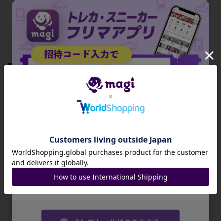
¥ 780,000 ~
-
出品数 1
出品数 0
関連製品
招待コード
【PSA9】ライチュ
【PSA9】サンダー
【PSA9】サンダー
ウ 030/171
ス(キラ) 031/171
ス 031/171
JA9XS8
-
-
-
コピーする
出品数 0
出品数 0
出品数 0