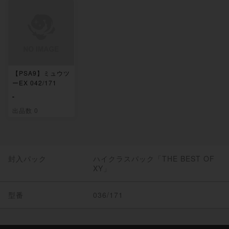
【PSA9】ミュウツ
ーEX 042/171
-
出品数 0
封入パック
ハイクラスパック「THE BEST OF
XY」
型番
036/171