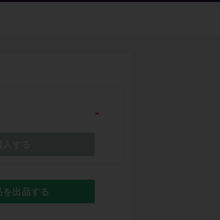
-
購入する
品を出品する