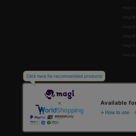
mag
magi
magi
magi
mag
magi