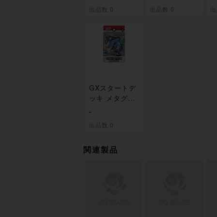
出品数 0
出品数 0
出
GXスタートデ
ッキ メタグロ
ス 未開封
-
出品数 0
関連製品