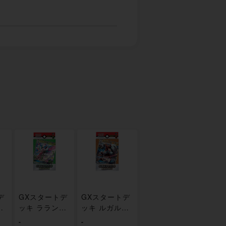
デ
GXスタートデ
GXスタートデ
タ
ッキ ラランテ
ッキ ルガルガ
ス 未開封
ン 未開封
-
-