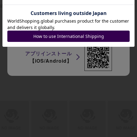
品数 0
出品数 0
出品数 0
出品数 0
招待コード
JA9XS8
アプリインストール
【iOS/Android】