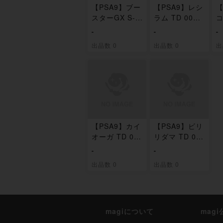
【PSA9】ブー
【PSA9】レシ
【
スターGX S-T
ラム TD 003/0
コ
D 001/038
38
8
-
-
-
出品数 0
出品数 0
出
【PSA9】カイ
【PSA9】ビリ
オーガ TD 01
リダマ TD 01
0/038
1/038
-
-
出品数 0
出品数 0
magiについて
mag