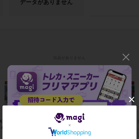
データがありません
出品がありません
Xスタートデ
GXスタートデ
GXスタートデ
GXスタート
キ ミュウツ
ッキ リザード
ッキ ゼルネア
ッキ イベル
 未開封
ン 未開封
ス 未開封
ル 未開封
-
-
-