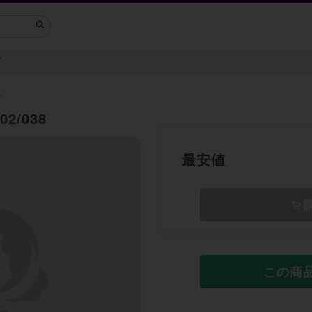
ー
ム
2/038
最安値
この商