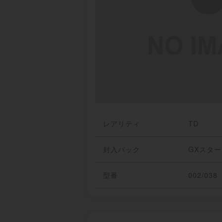
レアリティ
TD
封入パック
GXスタ
型番
002/038