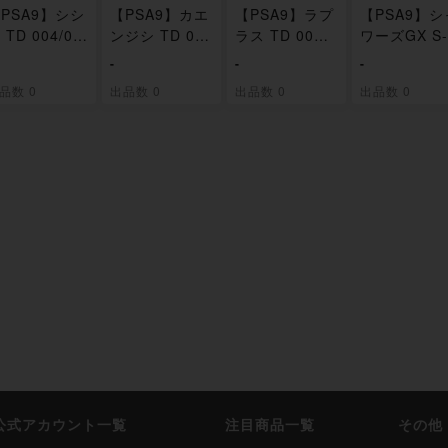
PSA9】シシ
【PSA9】カエ
【PSA9】ラプ
【PSA9】シ
 TD 004/03
ンジシ TD 00
ラス TD 006/0
ワーズGX S-
5/038
38
D 007/038
-
-
-
品数 0
出品数 0
出品数 0
出品数 0
i公式アカウント一覧
注目商品一覧
その他