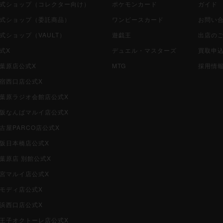
i公式ショップ（コレクター向け）
ポケモンカード
ガイド
i公式ショップ（委託商品）
ワンピースカード
お問い
公式ショップ（VAULT）
遊戯王
出店の
公式X
デュエル・マスターズ
買取申
秋葉原店公式X
MTG
採用情
新宿西口店公式X
i秋葉原ラジオ会館店公式X
i大阪なんばマルイ店公式X
名古屋PARCO店公式X
大阪日本橋店公式X
秋葉原店 別館公式X
大宮マルイ店公式X
柏モディ店公式X
横浜西口店公式X
i八王子オクトーレ店公式X