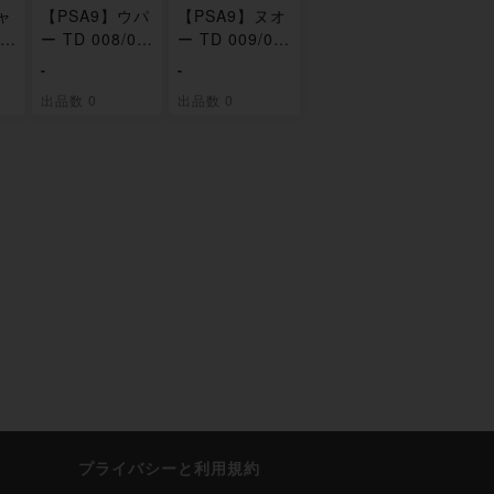
ャ
【PSA9】ウパ
【PSA9】ヌオ
T
ー TD 008/03
ー TD 009/03
8
8
-
-
出品数 0
出品数 0
プライバシーと利用規約