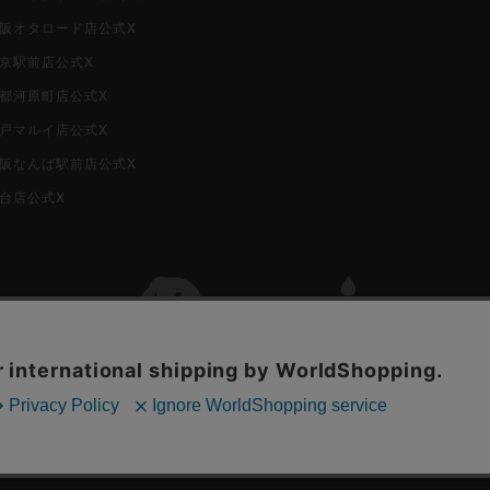
i大阪オタロード店公式X
東京駅前店公式X
京都河原町店公式X
神戸マルイ店公式X
i大阪なんば駅前店公式X
仙台店公式X
古物商許可番号 株式会社ジラフ 東京都公安委員会 第303311606477号
COPYRIGHT © 2019 Jiraffe Inc.