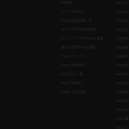
HOME
mag
アプリ版magi
mag
magi運営店舗一覧
magi
ポケカ専門magi通販
magi
ワンピース専門magi通販
magi
遊戯王専門magi通販
magi
magiマガジン
mag
magi SNS取引
mag
お知らせ一覧
magi
magi VAULT
magi
magi（英語版）
magi
magi
magi
magi
mag