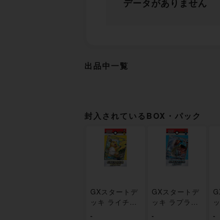
データがありません
出品中一覧
封入されているBOX・パック
GXスタートデ
GXスタートデ
G
ッキ ライチュ
ッキ ラプラス
ッ
ウ 未開封
未開封
ー
-
-
-