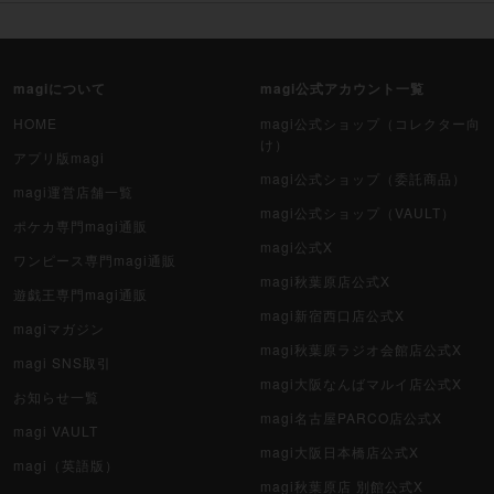
magiについて
magi公式アカウント一覧
HOME
magi公式ショップ（コレクター向
け）
アプリ版magi
magi公式ショップ（委託商品）
magi運営店舗一覧
magi公式ショップ（VAULT）
ポケカ専門magi通販
magi公式X
ワンピース専門magi通販
magi秋葉原店公式X
遊戯王専門magi通販
magi新宿西口店公式X
magiマガジン
magi秋葉原ラジオ会館店公式X
magi SNS取引
magi大阪なんばマルイ店公式X
お知らせ一覧
magi名古屋PARCO店公式X
magi VAULT
magi大阪日本橋店公式X
magi（英語版）
magi秋葉原店 別館公式X