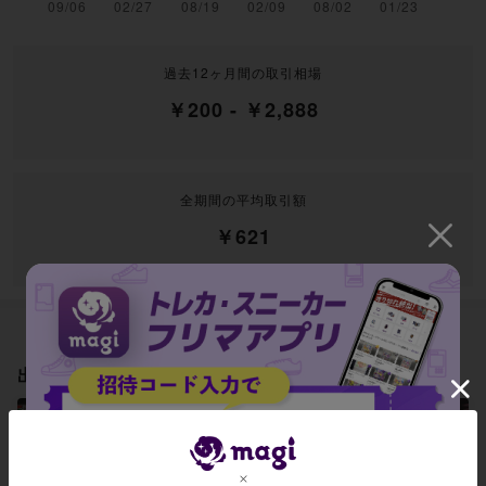
過去12ヶ月間の取引相場
￥200 - ￥2,888
全期間の平均取引額
￥621
出品中一覧