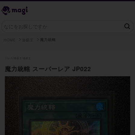
魔力統轄
HOME
遊戯王
トレカ/
遊戯王/
遊戯王
魔力統轄 スーパーレア JP022