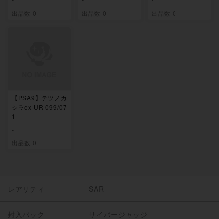
出品数 0
出品数 0
出品数 0
【PSA9】テツノカ
シラex UR 099/07
1
-
出品数 0
レアリティ
SAR
封入パック
サイバージャッジ