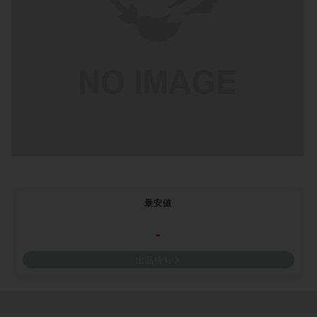
最安値
-
出品待ち