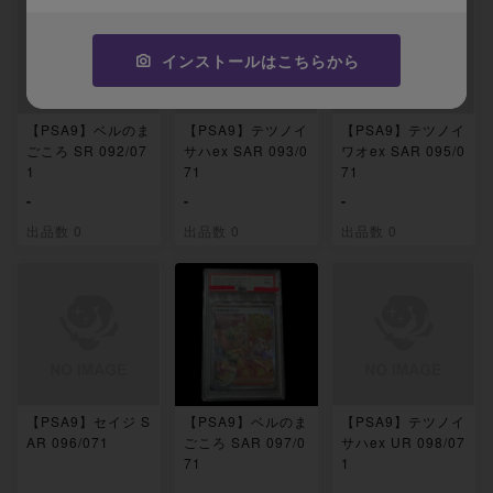
インストールはこちらから
【PSA9】ベルのま
【PSA9】テツノイ
【PSA9】テツノイ
ごころ SR 092/07
サハex SAR 093/0
ワオex SAR 095/0
1
71
71
-
-
-
出品数 0
出品数 0
出品数 0
【PSA9】セイジ S
【PSA9】ベルのま
【PSA9】テツノイ
AR 096/071
ごころ SAR 097/0
サハex UR 098/07
71
1
-
-
-