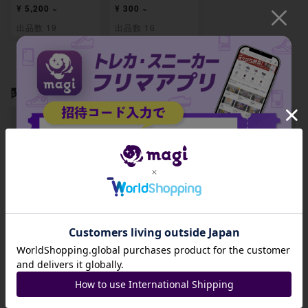
¥ 5,200 ~
¥ 300 ~
出品数 19
出品数 16
関連製品
【PSA9】ハッサム
【PSA9】暗号マニ
【PSA9】セイジ S
ex SR 089/071
アの解読 SR 090/
R 091/071
招待コード
071
-
-
-
JA9XS8
出品数 0
出品数 0
出品数 0
コピーする