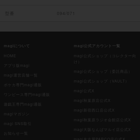
型番
094/071
magiについて
magi公式アカウント一覧
HOME
magi公式ショップ（コレクター向
け）
アプリ版magi
magi公式ショップ（委託商品）
magi運営店舗一覧
magi公式ショップ（VAULT）
ポケカ専門magi通販
magi公式X
ワンピース専門magi通販
magi秋葉原店公式X
遊戯王専門magi通販
magi新宿西口店公式X
magiマガジン
magi秋葉原ラジオ会館店公式X
magi SNS取引
magi大阪なんばマルイ店公式X
お知らせ一覧
magi名古屋PARCO店公式X