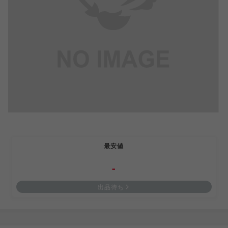
最安値
-
出品待ち