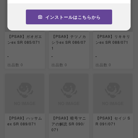
インストールはこちらから
【PSA9】ガオガエ
【PSA9】テツノカ
【PSA9】リキキリ
ンex SR 085/071
シラex SR 086/07
ンex SR 088/071
1
-
-
-
出品数 0
出品数 0
出品数 0
【PSA9】ハッサム
【PSA9】暗号マニ
【PSA9】セイジ S
ex SR 089/071
アの解読 SR 090/
R 091/071
071
-
-
-