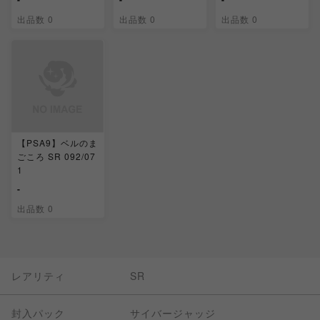
出品数 0
出品数 0
出品数 0
【PSA9】ベルのま
ごころ SR 092/07
1
-
出品数 0
レアリティ
SR
封入パック
サイバージャッジ