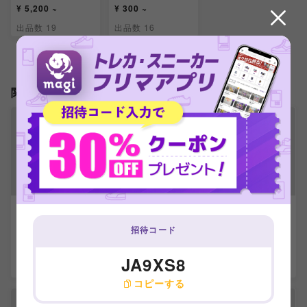
¥ 5,200 ~
¥ 300 ~
出品数 19
出品数 16
関連製品
【PSA9】ベロリン
【PSA9】ジジーロ
【PSA9】テツノイ
ガ AR 082/071
ン AR 083/071
サハex SR 084/07
招待コード
1
-
-
-
JA9XS8
出品数 0
出品数 0
出品数 0
コピーする