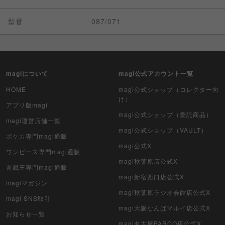
型番
087/071
magiについて
magi公式アカウント一覧
HOME
magi公式ショップ（コレクター向
け）
アプリ版magi
magi公式ショップ（委託商品）
magi運営店舗一覧
magi公式ショップ（VAULT）
ポケカ専門magi通販
magi公式X
ワンピース専門magi通販
magi秋葉原店公式X
遊戯王専門magi通販
magi新宿西口店公式X
magiマガジン
magi秋葉原ラジオ会館店公式X
magi SNS取引
magi大阪なんばマルイ店公式X
お知らせ一覧
magi名古屋PARCO店公式X