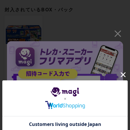
封入されているBOX・パック
BW/XY エクストラ
レギュレーションB
OX ポケモンカード
ジム限定 未開封BO
X
¥ 100,000 ~
出品数 1
関連製品
招待コード