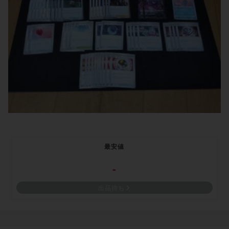
最安値
-
出品待ち