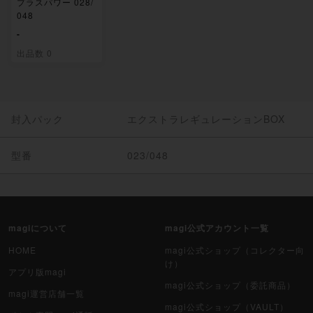
プラスパワー 028/
048
-
出品数 0
封入パック
エクストラレギュレーションBOX
型番
023/048
magiについて
magi公式アカウント一覧
HOME
magi公式ショップ（コレクター向
け）
アプリ版magi
magi公式ショップ（委託商品）
magi運営店舗一覧
magi公式ショップ（VAULT）