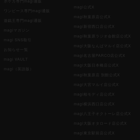
ポケカ専門magi通販
magi公式X
ワンピース専門magi通販
magi秋葉原店公式X
遊戯王専門magi通販
magi新宿西口店公式X
magiマガジン
magi秋葉原ラジオ会館店公式X
magi SNS取引
magi大阪なんばマルイ店公式X
お知らせ一覧
magi名古屋PARCO店公式X
magi VAULT
magi大阪日本橋店公式X
magi（英語版）
magi秋葉原店 別館公式X
magi大宮マルイ店公式X
magi柏モディ店公式X
magi横浜西口店公式X
magi八王子オクトーレ店公式X
magi大阪オタロード店公式X
magi東京駅前店公式X