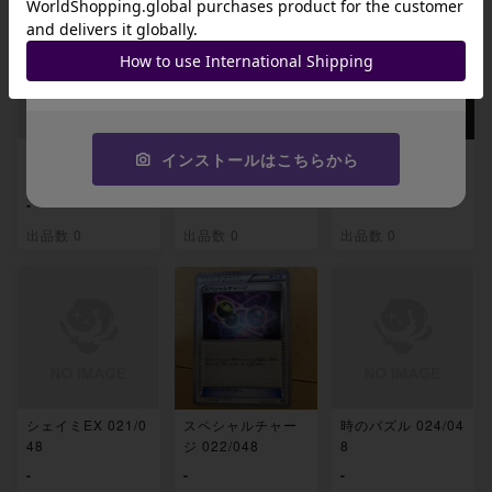
JA9XS8
コピーする
フレフワン 018/04
レックウザEX 01
MレックウザEX 02
インストールはこちらから
8
9/048
0/048
-
-
-
出品数 0
出品数 0
出品数 0
シェイミEX 021/0
スペシャルチャー
時のパズル 024/04
48
ジ 022/048
8
-
-
-