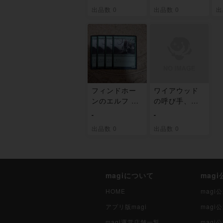
出品数 0
出品数 0
出
フィンドホー
ワイアウッド
ンのエルフ コ
の呼び手、ギ
モン 228/361
ランラ アンコ
-
-
モン 230/361
出品数 0
出品数 0
magiについて
mag
HOME
mag
アプリ版magi
mag
magi運営店舗一覧
magi