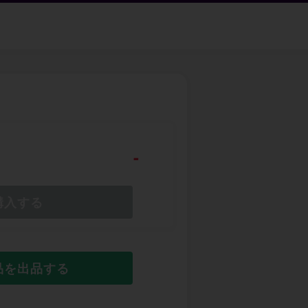
-
購入する
品を出品する