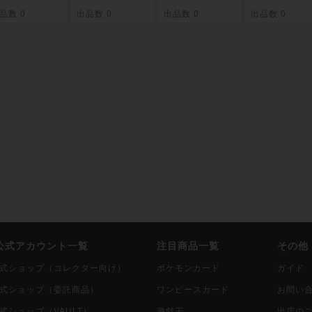
品数 0
出品数 0
出品数 0
出品数 0
i公式アカウント一覧
注目商品一覧
その他
i公式ショップ（コレクター向け）
ポケモンカード
ガイド
i公式ショップ（委託商品）
ワンピースカード
お問い
公式ショップ（VAULT）
遊戯王
出店の