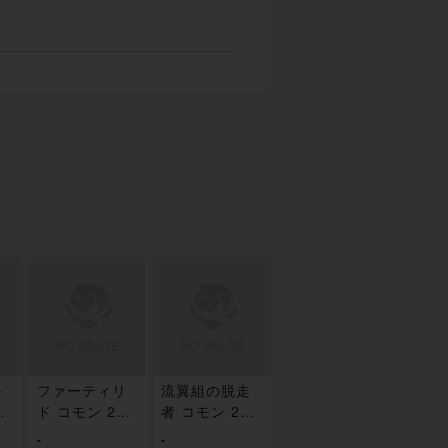
ル
ファーティリ
流翼組の脱走
5/
ド コモン 226/
者 コモン 227/
361
361
-
-