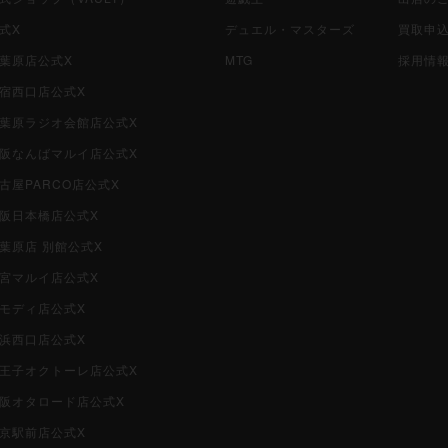
公式X
デュエル・マスターズ
買取申
秋葉原店公式X
MTG
採用情
新宿西口店公式X
i秋葉原ラジオ会館店公式X
i大阪なんばマルイ店公式X
名古屋PARCO店公式X
大阪日本橋店公式X
秋葉原店 別館公式X
大宮マルイ店公式X
柏モディ店公式X
横浜西口店公式X
i八王子オクトーレ店公式X
i大阪オタロード店公式X
東京駅前店公式X