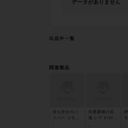
データがありません
出品中一覧
関連製品
待ち伏せのバ
生廃棄物の泥
押
イパー コモン
塊 レア 219/3
モ
213/361
61
-
-
-