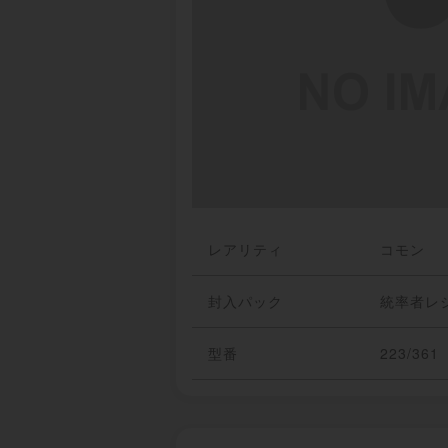
レアリティ
コモン
封入パック
統率者レ
型番
223/361