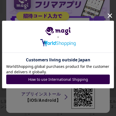
データがありません
出品がありません
招待コード
JA9XS8
アプリインストール
【iOS/Android】
し潰す蔦 コ
明けの林の主
トレストの随
彼方地のエ
ン 221/361
レア 222/361
員 コモン 224/
フ コモン 22
361
361
-
-
-