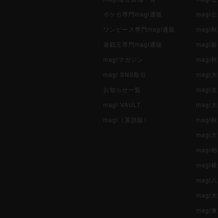
ポケカ専門magi通販
magi
ワンピース専門magi通販
magi
遊戯王専門magi通販
magi
magiマガジン
mag
magi SNS取引
mag
お知らせ一覧
magi
magi VAULT
magi
magi（英語版）
magi
magi
magi
magi
mag
mag
magi