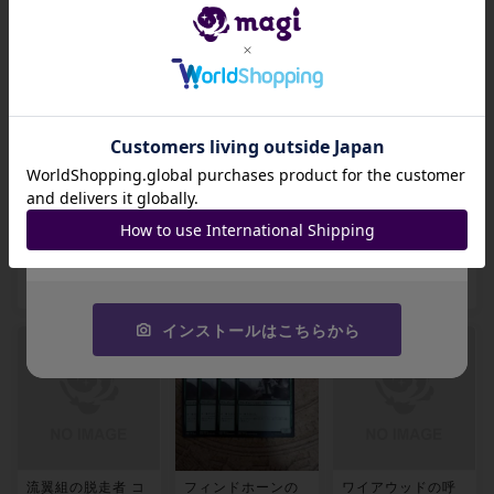
出品数 0
出品数 0
出品数 0
招待コード
JA9XS8
エルフの幻想家 コ
トレストの随員 コ
ファーティリド コ
コピーする
モン 223/361
モン 224/361
モン 226/361
-
-
-
出品数 0
出品数 0
出品数 0
インストールはこちらから
流翼組の脱走者 コ
フィンドホーンの
ワイアウッドの呼