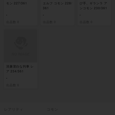
モン 227/361
エルフ コモン 228/
び手、ギランラ ア
361
ンコモン 230/361
-
-
-
出品数 0
出品数 0
出品数 0
清廉潔白な判事 レ
ア 234/361
-
出品数 0
レアリティ
コモン