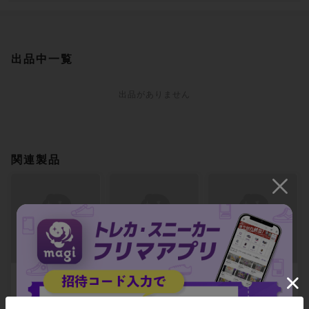
出品中一覧
出品がありません
関連製品
生廃棄物の泥塊 レ
押し潰す蔦 コモン
明けの林の主 レア
ア 219/361
221/361
222/361
-
-
-