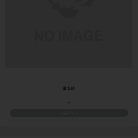
最安値
-
出品待ち