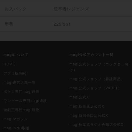
封入パック
統率者レジェンズ
型番
225/361
magiについて
magi公式アカウント一覧
HOME
magi公式ショップ（コレクター向
け）
アプリ版magi
magi公式ショップ（委託商品）
magi運営店舗一覧
magi公式ショップ（VAULT）
ポケカ専門magi通販
magi公式X
ワンピース専門magi通販
magi秋葉原店公式X
遊戯王専門magi通販
magi新宿西口店公式X
magiマガジン
magi秋葉原ラジオ会館店公式X
magi SNS取引