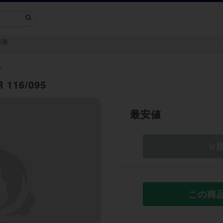
通信
ム
116/095
最安値
この商