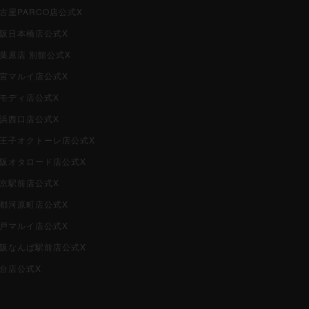
名古屋PARCO店公式X
大阪日本橋店公式X
秋葉原店 別館公式X
大宮マルイ店公式X
柏モディ店公式X
横浜西口店公式X
i八王子オクトーレ店公式X
i大阪オタロード店公式X
東京駅前店公式X
京都河原町店公式X
神戸マルイ店公式X
i大阪なんば駅前店公式X
仙台店公式X