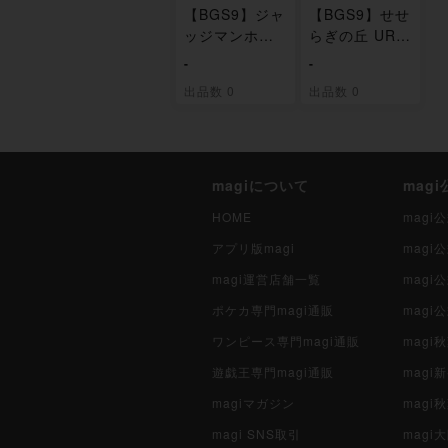
【BGS9】ジャ
【BGS9】せせ
ッジマンホイ
らぎの丘 UR 1
ッスル UR 11
18/095
-
-
7/095
出品数 0
出品数 0
magiについて
mag
HOME
mag
アプリ版magi
mag
magi運営店舗一覧
magi
ポケカ専門magi通販
magi
ワンピース専門magi通販
magi
遊戯王専門magi通販
magi
magiマガジン
mag
magi SNS取引
mag