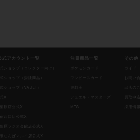
i公式アカウント一覧
注目商品一覧
その他
i公式ショップ（コレクター向け）
ポケモンカード
ガイド
i公式ショップ（委託商品）
ワンピースカード
お問い
公式ショップ（VAULT）
遊戯王
出店の
公式X
デュエル・マスターズ
買取申
秋葉原店公式X
MTG
採用情
新宿西口店公式X
i秋葉原ラジオ会館店公式X
i大阪なんばマルイ店公式X