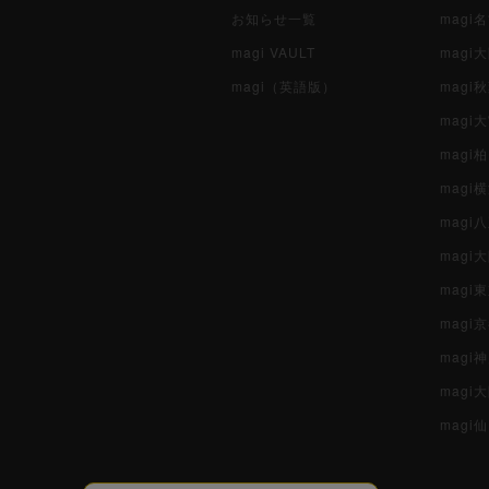
お知らせ一覧
magi
magi VAULT
magi
magi（英語版）
magi
magi
magi
magi
mag
mag
magi
magi
magi
mag
magi