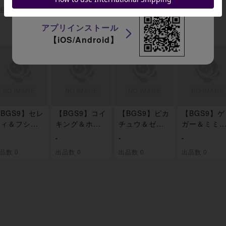
ー限定セット
イオン限定ス
品数 0
出品数 0
開封BOX
ペシャルパッ
ク 未開封BOX
アプリインストール
【iOS/Android】
BGS9】セレ
【BGS9】コイ
【BGS9】ピカ
【BGS9】
ビィ＆フシギ
キング＆ホエ
チュウ＆ゼク
ガー＆ミミ
ナGX HR 11
ルオーGX HR
ロムGX HR 11
キュGX HR 
-
-
-
/095
111/095
2/095
3/095
品数 0
出品数 0
出品数 0
出品数 0