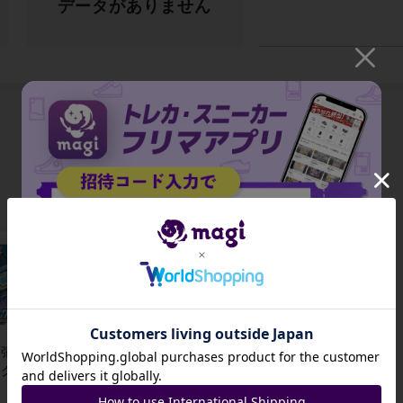
データがありません
出品がありません
招待コード
張パック タ
拡張パック
グボルト ポ
「タッグボル
JA9XS8
ケモンセンタ
ト」発売記念
-