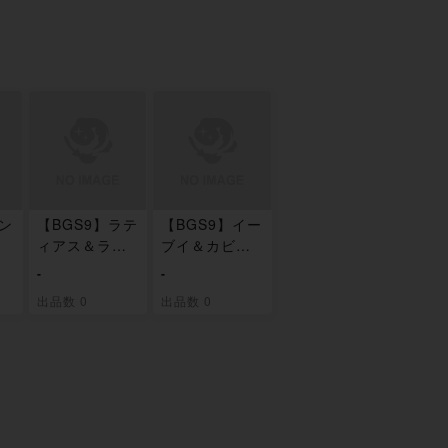
ゲン
【BGS9】ラテ
【BGS9】イー
ッ
ィアス＆ラテ
ブイ＆カビゴ
11
ィオスGX HR
ンGX HR 115/
-
-
114/095
095
出品数 0
出品数 0