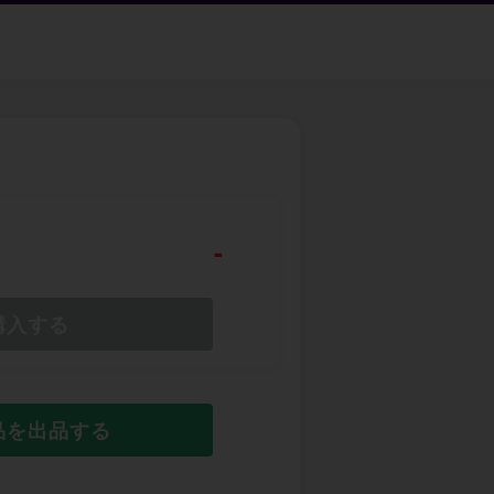
-
購入する
品を出品する