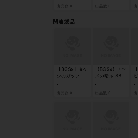
出品数 0
出品数 0
出
未
関連製品
【BGS9】タケ
【BGS9】ナツ
【
シのガッツ SR
メの暗示 SR 1
108/095
09/095
バ
-
-
-
0
出品数 0
出品数 0
出