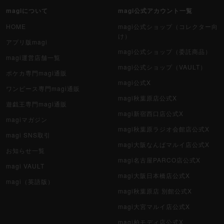
magiについて
magi公式アカウント一覧
HOME
magi公式ショップ（コレクター向
け）
アプリ版magi
magi公式ショップ（委託商品）
magi運営店舗一覧
magi公式ショップ（VAULT）
ポケカ専門magi通販
magi公式X
ワンピース専門magi通販
magi秋葉原店公式X
遊戯王専門magi通販
magi新宿西口店公式X
magiマガジン
magi秋葉原ラジオ会館店公式X
magi SNS取引
magi大阪なんばマルイ店公式X
お知らせ一覧
magi名古屋PARCO店公式X
magi VAULT
magi大阪日本橋店公式X
magi（英語版）
magi秋葉原店 別館公式X
magi大宮マルイ店公式X
magi柏モディ店公式X