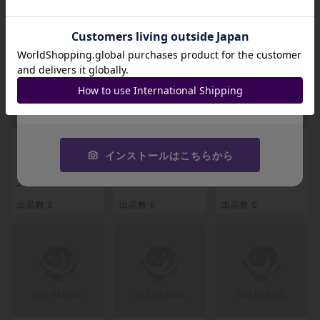
関連製品
招待コード
JA9XS8
コピーする
【BGS9】タケシの
【BGS9】ナツメの
【BGS9】セレビィ
ガッツ SR 108/09
暗示 SR 109/095
＆フシギバナGX H
インストールはこちらから
5
R 110/095
-
-
-
出品数 0
出品数 0
出品数 0