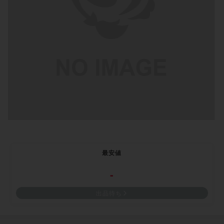
最安値
-
出品待ち