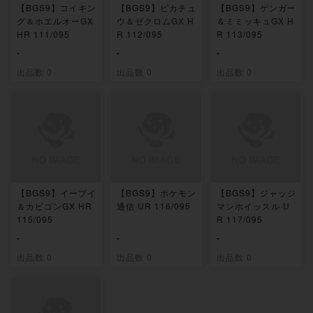
【BGS9】コイキン
【BGS9】ピカチュ
【BGS9】ゲンガー
グ＆ホエルオーGX
ウ＆ゼクロムGX H
＆ミミッキュGX H
HR 111/095
R 112/095
R 113/095
-
-
-
出品数 0
出品数 0
出品数 0
【BGS9】イーブイ
【BGS9】ポケモン
【BGS9】ジャッジ
＆カビゴンGX HR
通信 UR 116/095
マンホイッスル U
115/095
R 117/095
-
-
-
出品数 0
出品数 0
出品数 0