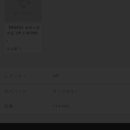
【BGS9】せせらぎ
の丘 UR 118/095
-
出品数 0
レアリティ
HR
封入パック
タッグボルト
型番
114/095