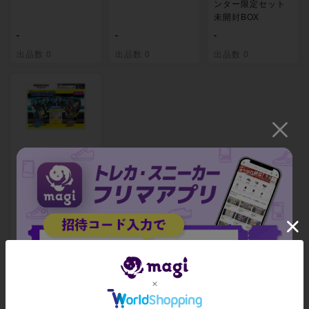
ンター限定セット
未開封BOX
-
-
-
出品数 0
出品数 0
出品数 0
拡張パック「タッ
グボルト」発売記
念 イオン限定スペ
シャルパック 未開
封BOX
-
出品数 0