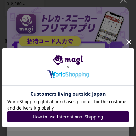
¥ 2,980 ~
出品数 1
関連製品
【ARS9】うるティ
【ARS9】カイドウ
【ARS9】キング S
招待コード
C ST04-002
SR ST04-003
R ST04-004
-
-
-
JA9XS8
出品数 0
出品数 0
出品数 0
コピーする