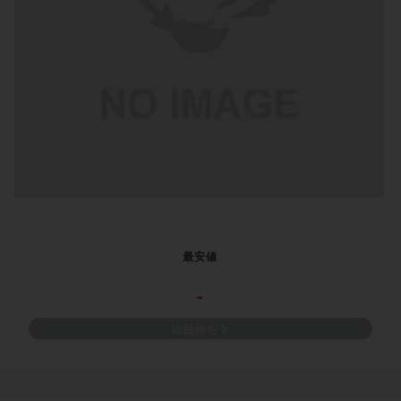
最安値
-
出品待ち