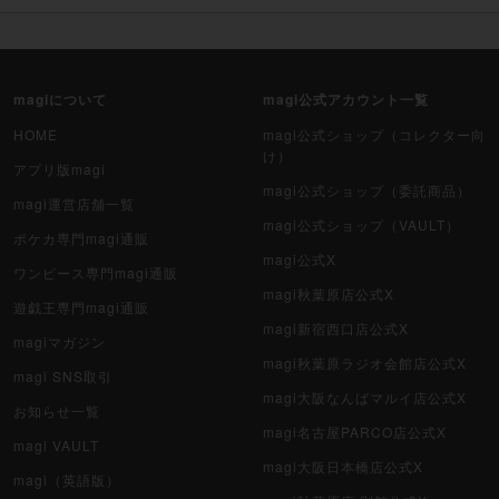
magiについて
magi公式アカウント一覧
HOME
magi公式ショップ（コレクター向
け）
アプリ版magi
magi公式ショップ（委託商品）
magi運営店舗一覧
magi公式ショップ（VAULT）
ポケカ専門magi通販
magi公式X
ワンピース専門magi通販
magi秋葉原店公式X
遊戯王専門magi通販
magi新宿西口店公式X
magiマガジン
magi秋葉原ラジオ会館店公式X
magi SNS取引
magi大阪なんばマルイ店公式X
お知らせ一覧
magi名古屋PARCO店公式X
magi VAULT
magi大阪日本橋店公式X
magi（英語版）