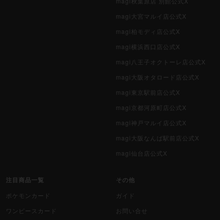
magi秋葉原店 別館公式X
magi大宮マルイ店公式X
magi柏モディ店公式X
magi横浜西口店公式X
magi八王子オクトーレ店公式X
magi大阪オタロード店公式X
magi東京駅前店公式X
magi京都河原町店公式X
magi神戸マルイ店公式X
magi大阪なんば駅前店公式X
magi仙台店公式X
注目商品一覧
その他
ポケモンカード
ガイド
ワンピースカード
お問い合せ