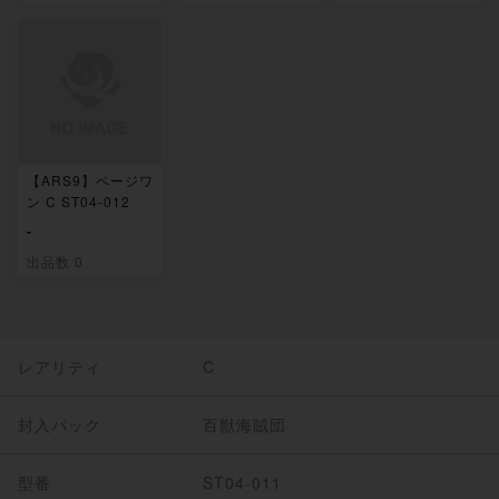
【ARS9】ページワ
ン C ST04-012
-
出品数 0
レアリティ
C
封入パック
百獣海賊団
型番
ST04-011