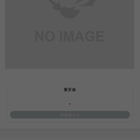
最安値
-
出品待ち