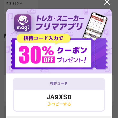
¥ 2,980 ~
出品数 1
関連製品
【ARS9】うるティ
【ARS9】カイドウ
【ARS9】キング S
招待コード
C ST04-002
SR ST04-003
R ST04-004
-
-
-
JA9XS8
出品数 0
出品数 0
出品数 0
コピーする