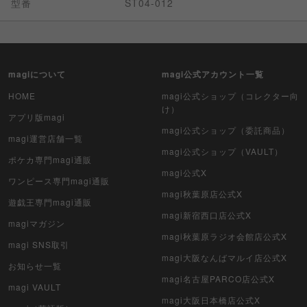
型番
ST04-012
magiについて
magi公式アカウント一覧
HOME
magi公式ショップ（コレクター向
け）
アプリ版magi
magi公式ショップ（委託商品）
magi運営店舗一覧
magi公式ショップ（VAULT）
ポケカ専門magi通販
magi公式X
ワンピース専門magi通販
magi秋葉原店公式X
遊戯王専門magi通販
magi新宿西口店公式X
magiマガジン
magi秋葉原ラジオ会館店公式X
magi SNS取引
magi大阪なんばマルイ店公式X
お知らせ一覧
magi名古屋PARCO店公式X
magi VAULT
magi大阪日本橋店公式X