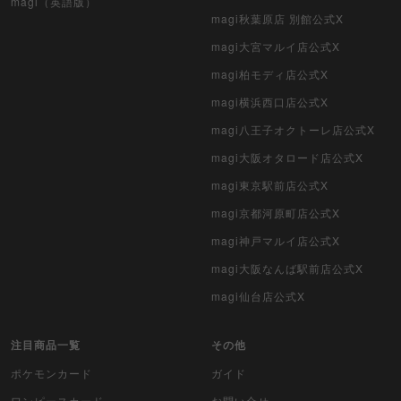
magi（英語版）
magi秋葉原店 別館公式X
magi大宮マルイ店公式X
magi柏モディ店公式X
magi横浜西口店公式X
magi八王子オクトーレ店公式X
magi大阪オタロード店公式X
magi東京駅前店公式X
magi京都河原町店公式X
magi神戸マルイ店公式X
magi大阪なんば駅前店公式X
magi仙台店公式X
注目商品一覧
その他
ポケモンカード
ガイド
ワンピースカード
お問い合せ