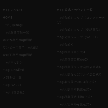
magiについて
magi公式アカウント一覧
HOME
magi公式ショップ（コレクター向
け）
アプリ版magi
magi公式ショップ（委託商品）
magi運営店舗一覧
magi公式ショップ（VAULT）
ポケカ専門magi通販
magi公式X
ワンピース専門magi通販
magi秋葉原店公式X
遊戯王専門magi通販
magi新宿西口店公式X
magiマガジン
magi秋葉原ラジオ会館店公式X
magi SNS取引
magi大阪なんばマルイ店公式X
お知らせ一覧
magi名古屋PARCO店公式X
magi VAULT
magi大阪日本橋店公式X
magi（英語版）
magi秋葉原店 別館公式X
magi大宮マルイ店公式X