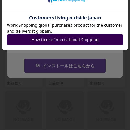
関連製品
招待コード
JA9XS8
コピーする
【ARS10】イーブ
【ARS10】エリカ
【ARS10】タケシ
イ＆カビゴンGX S
のおもてなし SR 1
のガッツ SR 108/
インストールはこちらから
R 106/095
07/095
095
-
-
-
出品数 0
出品数 0
出品数 0