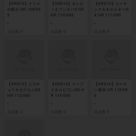
【ARS10】ナツメ
【ARS10】セレビ
【ARS10】コイキ
の暗示 SR 109/09
ィ＆フシギバナGX
ング＆ホエルオーG
5
HR 110/095
X HR 111/095
-
-
-
出品数 0
出品数 0
出品数 0
【ARS10】ピカチ
【ARS10】イーブ
【ARS10】ポケモ
ュウ＆ゼクロムGX
イ＆カビゴンGX H
ン通信 UR 116/09
HR 112/095
R 115/095
5
-
-
-
出品数 0
出品数 0
出品数 0