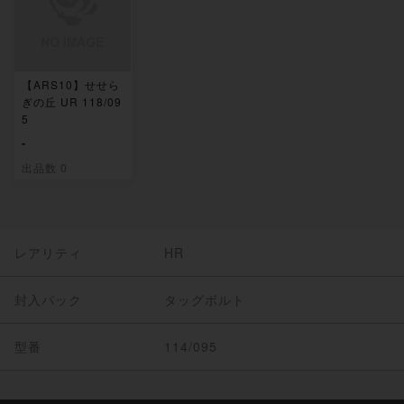
【ARS10】せせら
ぎの丘 UR 118/09
5
-
出品数 0
レアリティ
HR
封入パック
タッグボルト
型番
114/095