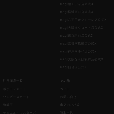
magi柏モディ店公式X
magi横浜西口店公式X
magi八王子オクトーレ店公式X
magi大阪オタロード店公式X
magi東京駅前店公式X
magi京都河原町店公式X
magi神戸マルイ店公式X
magi大阪なんば駅前店公式X
magi仙台店公式X
注目商品一覧
その他
ポケモンカード
ガイド
ワンピースカード
お問い合せ
遊戯王
出店のご相談
デュエル・マスターズ
買取申込