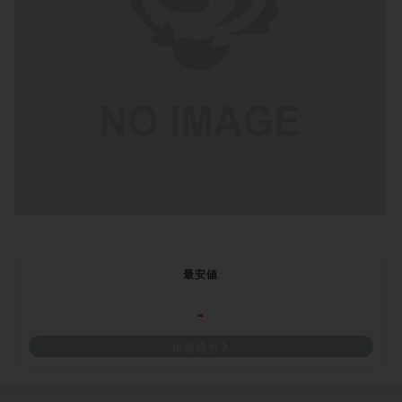
最安値
-
出品待ち