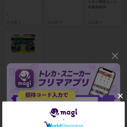
ンター限定セット
未開封BOX
-
-
-
出品数 0
出品数 0
出品数 0
拡張パック「タッ
グボルト」発売記
念 イオン限定スペ
シャルパック 未開
封BOX
-
出品数 0