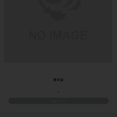
最安値
-
出品待ち