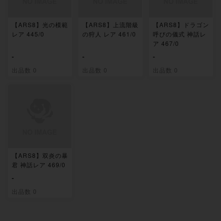
【ARS8】光の模範
【ARS8】上流階級
【ARS8】ドラゴン
レア 445/0
の狩人 レア 461/0
呼びの儀式 神話レ
ア 467/0
-
-
-
出品数 0
出品数 0
出品数 0
【ARS8】双炎の暴
君 神話レア 469/0
-
出品数 0