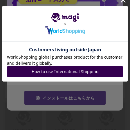
ア 393/0
97/0
-
-
-
出品数 0
出品数 0
出品数 0
招待コード
JA9XS8
【ARS8】世界を喰
【ARS8】ラノワー
【ARS8】墓場波、
コピーする
らうもの、コーマ
ルのエルフ 神話レ
ムルドローサ 神話
レア 408/0
ア 439/0
レア 440/0
-
-
-
出品数 0
出品数 0
出品数 0
インストールはこちらから