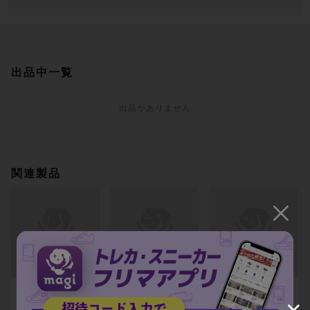
出品中一覧
出品がありません
関連製品
【ARS8】九生の使
【ARS8】ドラゴン
【ARS8】原初の飢
い魔 レア 385/0
呼びの儀式 神話レ
え、ガルタ レア 3