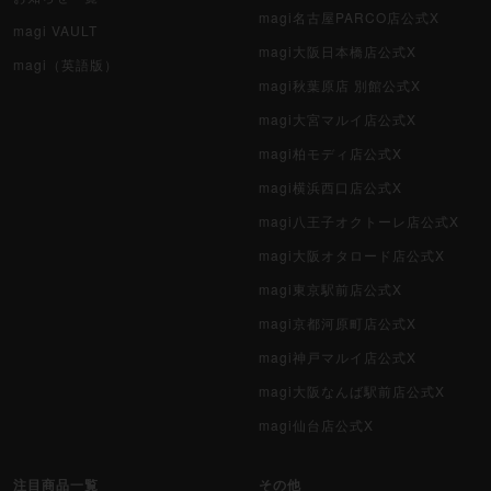
magi名古屋PARCO店公式X
magi VAULT
magi大阪日本橋店公式X
magi（英語版）
magi秋葉原店 別館公式X
magi大宮マルイ店公式X
magi柏モディ店公式X
magi横浜西口店公式X
magi八王子オクトーレ店公式X
magi大阪オタロード店公式X
magi東京駅前店公式X
magi京都河原町店公式X
magi神戸マルイ店公式X
magi大阪なんば駅前店公式X
magi仙台店公式X
注目商品一覧
その他