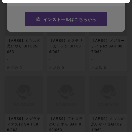
インストールはこちらから
【ARS9】ミツルの
【ARS9】ミステリ
【ARS9】メガサー
思いやり SR 085/
ーガーデン SR 08
ナイトex SAR 08
063
6/063
7/063
-
-
-
出品数 0
出品数 0
出品数 0
【ARS9】メガラテ
【ARS9】アセロラ
【ARS9】ミツルの
ィアスex SAR 08
のいたずら SAR 0
思いやり SAR 09
8/063
90/063
1/063