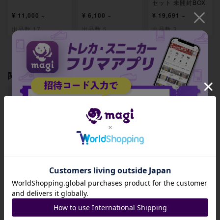
セット 未開封BOX
¥ 11,000 ~
¥ 6,100 ~
¥ 19,691 ~
出品数 17
出品数 5
出品数 3
関連製品
【ARS9】ふしぎな
【ARS9】メガシグ
【ARS9】アセロラ
アメ SR 082/063
ナル SR 083/063
のいたずら SR 08
招待コード
4/063
-
-
-
JA9XS8
出品数 0
出品数 0
出品数 0
コピーする