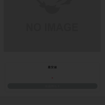
最安値
-
出品待ち