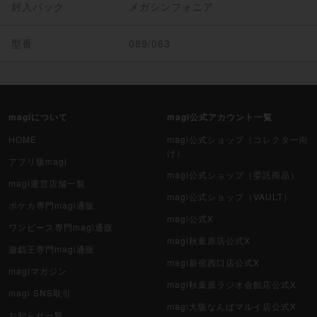
封入パック
メガシンフォニア
型番
089/063
magiについて
magi公式アカウント一覧
HOME
magi公式ショップ（コレクター向
け）
アプリ版magi
magi公式ショップ（委託商品）
magi運営店舗一覧
magi公式ショップ（VAULT）
ポケカ専門magi通販
magi公式X
ワンピース専門magi通販
magi秋葉原店公式X
遊戯王専門magi通販
magi新宿西口店公式X
magiマガジン
magi秋葉原ラジオ会館店公式X
magi SNS取引
magi大阪なんばマルイ店公式X
お知らせ一覧