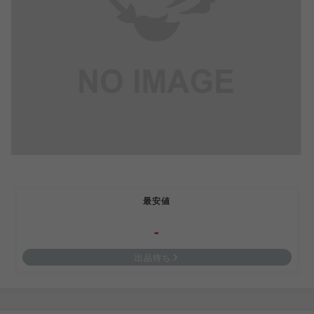
最安値
-
出品待ち