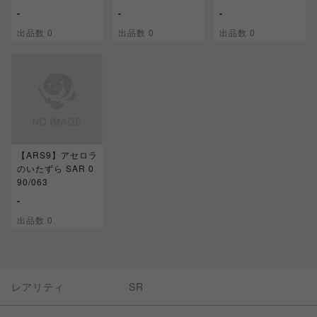
-
-
-
出品数 0
出品数 0
出品数 0
【ARS9】アセロラ
のいたずら SAR 0
90/063
-
出品数 0
レアリティ
SR