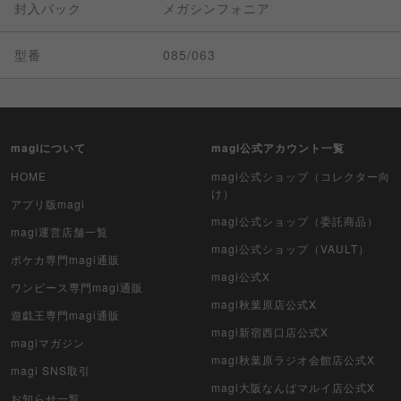
封入パック
メガシンフォニア
型番
085/063
magiについて
magi公式アカウント一覧
HOME
magi公式ショップ（コレクター向
け）
アプリ版magi
magi公式ショップ（委託商品）
magi運営店舗一覧
magi公式ショップ（VAULT）
ポケカ専門magi通販
magi公式X
ワンピース専門magi通販
magi秋葉原店公式X
遊戯王専門magi通販
magi新宿西口店公式X
magiマガジン
magi秋葉原ラジオ会館店公式X
magi SNS取引
magi大阪なんばマルイ店公式X
お知らせ一覧