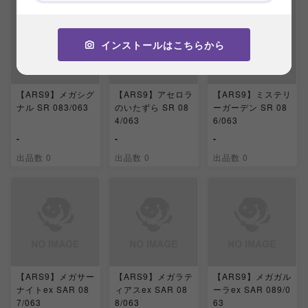
インストールはこちらから
【ARS9】メガシグ
【ARS9】アセロラ
【ARS9】ミステリ
ナル SR 083/063
のいたずら SR 08
ーガーデン SR 08
4/063
6/063
-
-
-
出品数 0
出品数 0
出品数 0
【ARS9】メガサー
【ARS9】メガラテ
【ARS9】メガガル
ナイトex SAR 08
ィアスex SAR 08
ーラex SAR 089/0
7/063
8/063
63