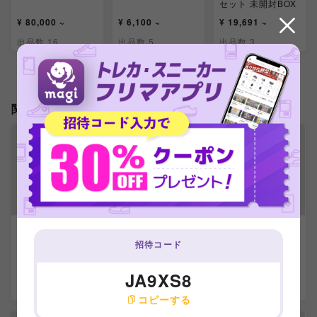
セット 未開封BOX
¥ 80,000 ~
¥ 6,100 ~
¥ 19,691 ~
出品数 16
出品数 5
出品数 3
関連製品
【ARS9】メガガル
【ARS9】なかよし
【ARS9】ふしぎな
ーラex SR 080/06
ポフィン SR 081/
アメ SR 082/063
招待コード
3
063
-
-
-
JA9XS8
出品数 0
出品数 0
出品数 0
コピーする