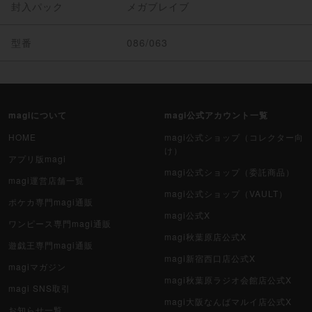
封入パック
メガブレイブ
型番
086/063
magiについて
magi公式アカウント一覧
HOME
magi公式ショップ（コレクター向
け）
アプリ版magi
magi公式ショップ（委託商品）
magi運営店舗一覧
magi公式ショップ（VAULT）
ポケカ専門magi通販
magi公式X
ワンピース専門magi通販
magi秋葉原店公式X
遊戯王専門magi通販
magi新宿西口店公式X
magiマガジン
magi秋葉原ラジオ会館店公式X
magi SNS取引
magi大阪なんばマルイ店公式X
お知らせ一覧