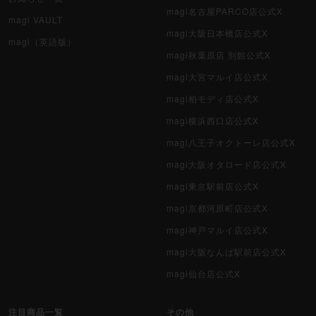
magi名古屋PARCO店公式X
magi VAULT
magi大阪日本橋店公式X
magi（英語版）
magi秋葉原店 別館公式X
magi大宮マルイ店公式X
magi柏モディ店公式X
magi横浜西口店公式X
magi八王子オクトーレ店公式X
magi大阪オタロード店公式X
magi東京駅前店公式X
magi京都河原町店公式X
magi神戸マルイ店公式X
magi大阪なんば駅前店公式X
magi仙台店公式X
注目商品一覧
その他