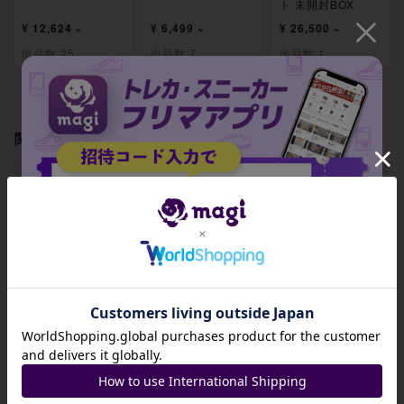
ト 未開封BOX
¥ 12,624 ~
¥ 6,499 ~
¥ 26,500 ~
出品数 25
出品数 7
出品数 1
関連製品
【PSA8.5】パワー
【PSA8.5】ファイ
【PSA8.5】夜のタ
プロテイン SR 08
トゴング SR 082/
ンカ SR 083/063
招待コード
1/063
063
-
-
-
JA9XS8
出品数 0
出品数 0
出品数 0
コピーする