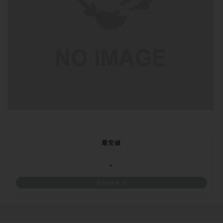
最安値
-
出品待ち