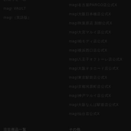
magi名古屋PARCO店公式X
magi VAULT
magi大阪日本橋店公式X
magi（英語版）
magi秋葉原店 別館公式X
magi大宮マルイ店公式X
magi柏モディ店公式X
magi横浜西口店公式X
magi八王子オクトーレ店公式X
magi大阪オタロード店公式X
magi東京駅前店公式X
magi京都河原町店公式X
magi神戸マルイ店公式X
magi大阪なんば駅前店公式X
magi仙台店公式X
注目商品一覧
その他