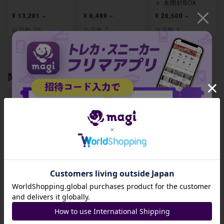
ト 未開封BOX
¥ 13,281 ~
¥ 6,499 ~
¥ 26,500 ~
出品数 25
出品数 7
出品数 1
関連製品
【PSA8.5】メガア
【PSA8.5】メガク
【PSA8.5】パワー
ブソルex SR 079/
チートex SR 080/
プロテイン SR 08
招待コード
063
063
1/063
-
-
-
JA9XS8
出品数 0
出品数 0
出品数 0
コピーする