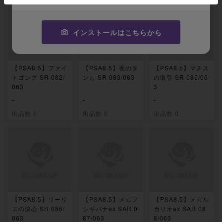
インストールはこちらから
【PSA8.5】ファイ
【PSA8.5】夜のタ
【PSA8.5】マチス
トゴング SR 082/
ンカ SR 083/063
の取引 SR 085/06
063
3
-
-
-
出品数 0
出品数 0
出品数 0
【PSA8.5】リーリ
【PSA8.5】メガフ
【PSA8.5】メガル
エの決心 SR 086/
シギバナex SAR 0
カリオex SAR 08
063
87/063
8/063