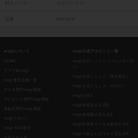
封入パック
メガブレイブ
型番
084/063
magiについて
magi公式アカウント一覧
HOME
magi公式ショップ（コレクター向
け）
アプリ版magi
magi公式ショップ（委託商品）
magi運営店舗一覧
magi公式ショップ（VAULT）
ポケカ専門magi通販
magi公式X
ワンピース専門magi通販
magi秋葉原店公式X
遊戯王専門magi通販
magi新宿西口店公式X
magiマガジン
magi秋葉原ラジオ会館店公式X
magi SNS取引
magi大阪なんばマルイ店公式X
お知らせ一覧