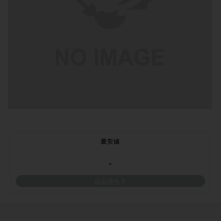
最安値
-
出品待ち