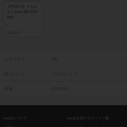
【PSA10】メガル
カリオex SR 078/
063
-
出品数 0
レアリティ
AR
封入パック
メガブレイブ
型番
073/063
magiについて
magi公式アカウント一覧
HOME
magi公式ショップ（コレクター向