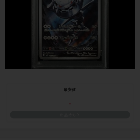
最安値
-
出品待ち