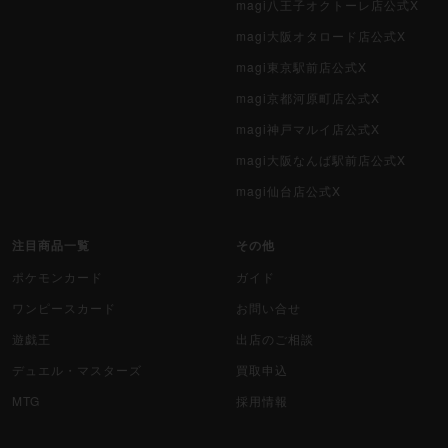
magi八王子オクトーレ店公式X
magi大阪オタロード店公式X
magi東京駅前店公式X
magi京都河原町店公式X
magi神戸マルイ店公式X
magi大阪なんば駅前店公式X
magi仙台店公式X
注目商品一覧
その他
ポケモンカード
ガイド
ワンピースカード
お問い合せ
遊戯王
出店のご相談
デュエル・マスターズ
買取申込
MTG
採用情報