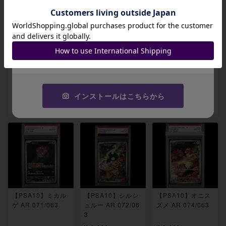
招待コード
JA9XS8
コピーする
【PSA10】リオル
【PSA10】マーシ
【PSA10】キョジ
AR 068/063
ャドー AR 069/06
オーン AR 070/06
3
3
-
¥ 6,380 ~
¥ 5,399 ~
インストールはこちらから
出品数 0
出品数 1
出品数 5
【PSA10】ミカル
【PSA10】シルシ
【PSA10】オニス
ゲ AR 071/063
ュルー AR 072/06
ズメ AR 074/063
3