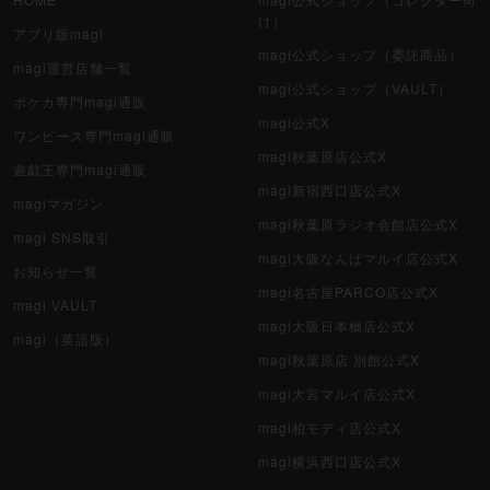
け）
アプリ版magi
magi公式ショップ（委託商品）
magi運営店舗一覧
magi公式ショップ（VAULT）
ポケカ専門magi通販
magi公式X
ワンピース専門magi通販
magi秋葉原店公式X
遊戯王専門magi通販
magi新宿西口店公式X
magiマガジン
magi秋葉原ラジオ会館店公式X
magi SNS取引
magi大阪なんばマルイ店公式X
お知らせ一覧
magi名古屋PARCO店公式X
magi VAULT
magi大阪日本橋店公式X
magi（英語版）
magi秋葉原店 別館公式X
magi大宮マルイ店公式X
magi柏モディ店公式X
magi横浜西口店公式X