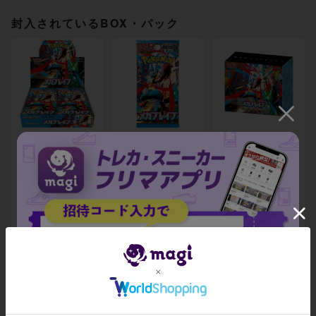
封入されているBOX・パック
拡張パック「メガ
拡張パック「メガ
MEGA 拡張パック
ブレイブ」 未開封
ブレイブ」 未開封
メガブレイブ ポケ
BOX
パック
モンセンターセッ
ト 未開封BOX
¥ 13,015 ~
¥ 6,499 ~
¥ 26,500 ~
出品数 25
出品数 7
出品数 1
関連製品