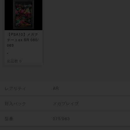
【PSA10】メガク
チートex SR 080/
063
-
出品数 0
レアリティ
AR
封入パック
メガブレイブ
型番
075/063