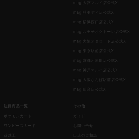
magi大宮マルイ店公式X
magi柏モディ店公式X
magi横浜西口店公式X
magi八王子オクトーレ店公式X
magi大阪オタロード店公式X
magi東京駅前店公式X
magi京都河原町店公式X
magi神戸マルイ店公式X
magi大阪なんば駅前店公式X
magi仙台店公式X
注目商品一覧
その他
ポケモンカード
ガイド
ワンピースカード
お問い合せ
遊戯王
出店のご相談