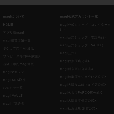
magiについて
magi公式アカウント一覧
HOME
magi公式ショップ（コレクター向
け）
アプリ版magi
magi公式ショップ（委託商品）
magi運営店舗一覧
magi公式ショップ（VAULT）
ポケカ専門magi通販
magi公式X
ワンピース専門magi通販
magi秋葉原店公式X
遊戯王専門magi通販
magi新宿西口店公式X
magiマガジン
magi秋葉原ラジオ会館店公式X
magi SNS取引
magi大阪なんばマルイ店公式X
お知らせ一覧
magi名古屋PARCO店公式X
magi VAULT
magi大阪日本橋店公式X
magi（英語版）
magi秋葉原店 別館公式X