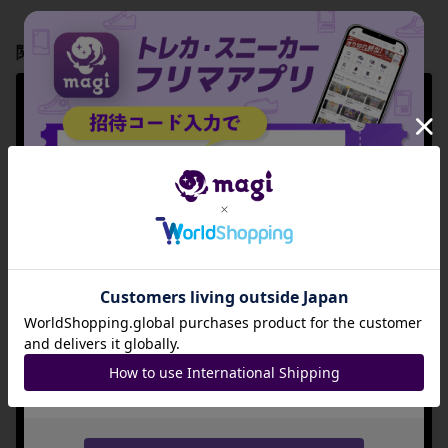
関連製品
【PSA10】キョジ
【PSA10】ミカル
【PSA10】シルシ
オーン AR 070/06
ゲ AR 071/063
ュルー AR 072/06
3
3
¥ 5,510 ~
-
¥ 6,480 ~
招待コード
出品数 5
出品数 0
出品数 1
JA9XS8
コピーする